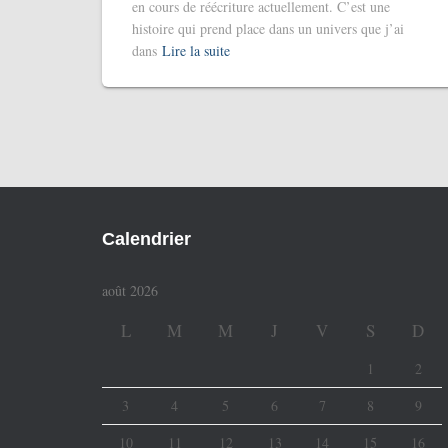
en cours de réécriture actuellement. C’est une
histoire qui prend place dans un univers que j’ai
dans
Lire la suite
Calendrier
août 2026
L
M
M
J
V
S
D
1
2
3
4
5
6
7
8
9
10
11
12
13
14
15
16