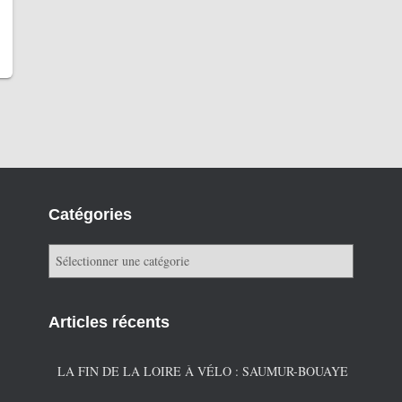
Catégories
C
a
t
é
Articles récents
g
o
r
LA FIN DE LA LOIRE À VÉLO : SAUMUR-BOUAYE
i