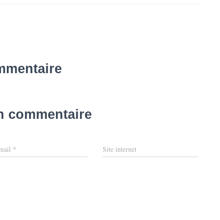
mmentaire
un commentaire
mail
*
Site internet