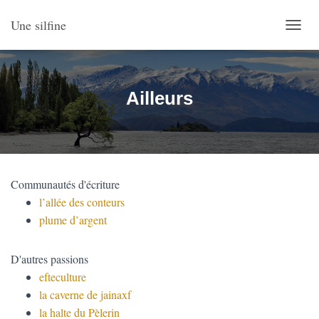
Une silfine
O
U
V
R
I
Ailleurs
R
/
F
E
R
M
Communautés d'écriture
E
R
l’allée des conteurs
L
plume d’argent
A
N
A
D'autres passions
V
efteculture
I
la caverne de jainaxf
G
A
la halte du Pèlerin