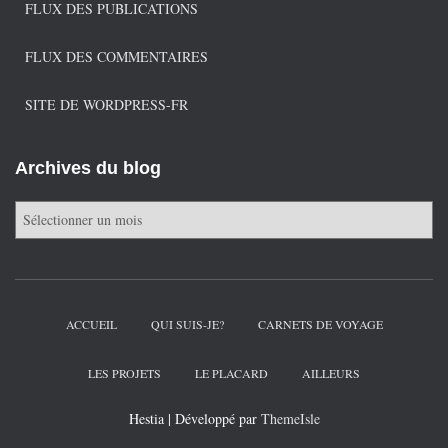
FLUX DES PUBLICATIONS
FLUX DES COMMENTAIRES
SITE DE WORDPRESS-FR
Archives du blog
A
r
c
h
i
v
ACCUEIL
QUI SUIS-JE?
CARNETS DE VOYAGE
e
s
LES PROJETS
LE PLACARD
AILLEURS
d
u
Hestia | Développé par
ThemeIsle
b