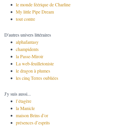
T
le monde féérique de Charline
I
My little Pipe Dream
O
N
tout contre
D'autres univers littéraires
alphafantasy
champidents
la Passe-Miroir
La web-feuilletoniste
le dragon à plumes
les cinq Terres oubliées
J'y suis aussi...
l’étagère
la Manicle
maison Brins d’or
présences d’esprits