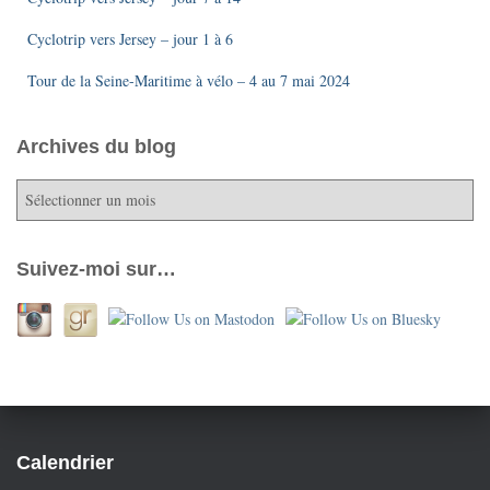
Cyclotrip vers Jersey – jour 1 à 6
Tour de la Seine-Maritime à vélo – 4 au 7 mai 2024
Archives du blog
A
r
c
h
Suivez-moi sur…
i
v
e
s
d
u
b
l
Calendrier
o