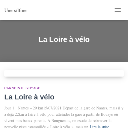
Une silfine
OUVR
LA
NAVI
La Loire à vélo
CARNETS DE VOYAGE
La Loire à vélo
Jour 1 : Nantes – 29 km15/07/2021 Départ de la gare de Nantes, mais il y
a déjà 22km à faire à vélo pour atteindre la gare à partir de Bouaye où
vivent mes beaux-parents. A Bouguenais, on essaie de retrouver la
nouvelle piste estampillée « Loire à vélo », mais un
Lire la suite