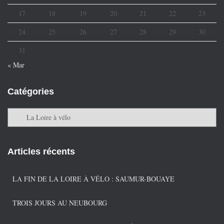
17
18
19
20
21
22
23
24
25
26
27
28
29
30
31
« Mar
Catégories
C
a
t
é
Articles récents
g
o
r
LA FIN DE LA LOIRE À VÉLO : SAUMUR-BOUAYE
i
e
TROIS JOURS AU NEUBOURG
s