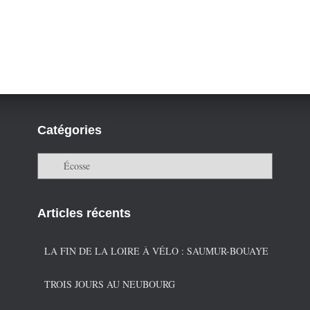
Catégories
C
a
t
é
Articles récents
g
o
r
LA FIN DE LA LOIRE À VÉLO : SAUMUR-BOUAYE
i
e
TROIS JOURS AU NEUBOURG
s