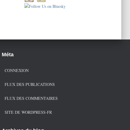
e
s
d
u
b
l
o
g
Méta
CONNEXION
FLUX DES PUBLICATIONS
FLUX DES COMMENTAIRES
SITE DE WORDPRESS-FR