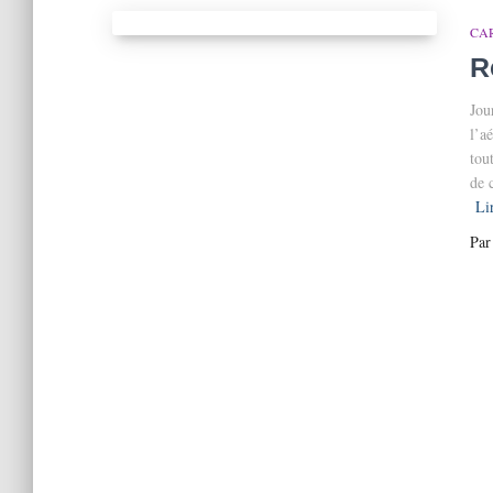
CA
R
Jou
l’a
tou
de 
Lir
Pa