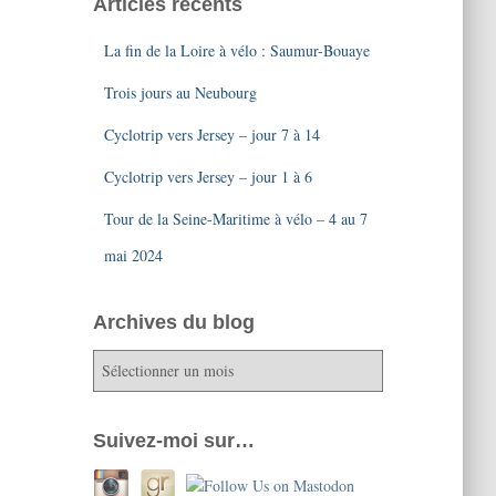
Articles récents
La fin de la Loire à vélo : Saumur-Bouaye
Trois jours au Neubourg
Cyclotrip vers Jersey – jour 7 à 14
Cyclotrip vers Jersey – jour 1 à 6
Tour de la Seine-Maritime à vélo – 4 au 7
mai 2024
Archives du blog
A
r
c
h
Suivez-moi sur…
i
v