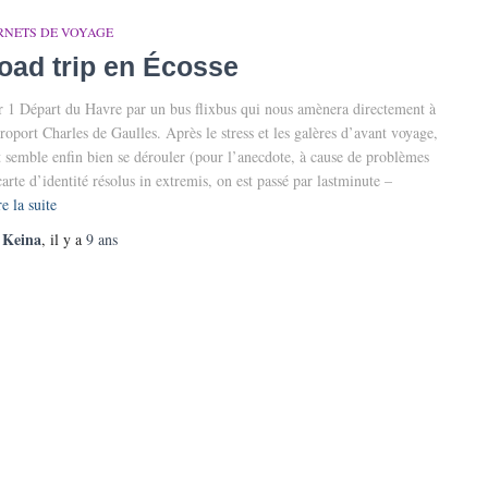
RNETS DE VOYAGE
oad trip en Écosse
r 1 Départ du Havre par un bus flixbus qui nous amènera directement à
éroport Charles de Gaulles. Après le stress et les galères d’avant voyage,
t semble enfin bien se dérouler (pour l’anecdote, à cause de problèmes
carte d’identité résolus in extremis, on est passé par lastminute –
e la suite
Keina
r
, il y a
9 ans