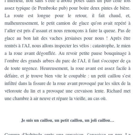
l’intérieur, non sans s’être d’abord posés dans un pub cette fois
assez typique (le Pembroke pub) pour boire deux pintes de bière.
La route est longue pour le retour, il fait chaud, et,
malheureusement, le petit camion de glace qu’on avait repéré à
l’aller est pris d’assaut et nous renonçons à faire la queue. Pas de
glace au bon lait des vaches jersiaises pour nous ! Après être
rentrés à l’AJ, nous allons inspecter les vélos : catastrophe, le mien
a la roue avant dégonflée. Au revoir petite pause bouquinage à
l’ombre des grands arbres du parc de l’AJ, il faut s’occuper de ça
de toute urgence. Heureusement, la roue avant est assez facile à
défaire, et je trouve bien vite le coupable : un petit caillou s’est
infiltré dans la fissure de la roue avant provoqué par les silex de la
véloroute du lin et a provoqué une crevaison lente. Richard met
une chambre à air neuve et répare la vieille, au cas où.
Je suis un caillou, un petit caillou, un joli caillou…
Comme d’habitude après une crevaison, j’angoisse un peu. Le