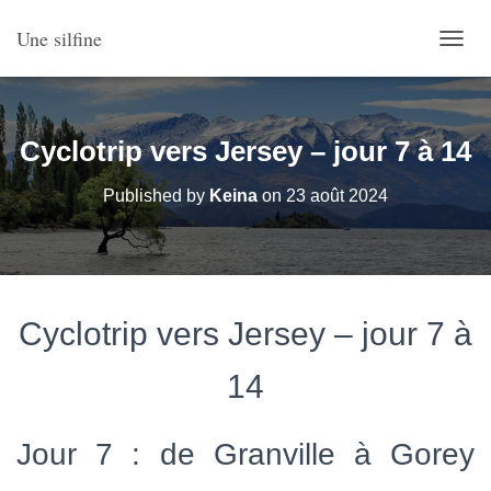
Une silfine
O
U
V
R
I
Cyclotrip vers Jersey – jour 7 à 14
R
/
Published by
Keina
on
23 août 2024
F
E
R
M
E
R
Cyclotrip vers Jersey – jour 7 à
L
A
N
14
A
V
I
Jour 7 : de Granville à Gorey
G
A