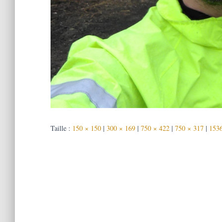
Taille :
150 × 150
|
300 × 169
|
750 × 422
|
750 × 317
|
1536