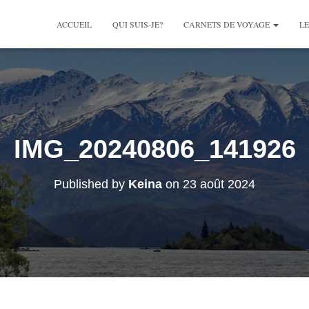
ACCUEIL
QUI SUIS-JE?
CARNETS DE VOYAGE
LE
IMG_20240806_141926
Published by
Keina
on
23 août 2024