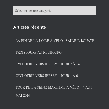
C
a
t
é
Articles récents
g
o
r
LA FIN DE LA LOIRE À VÉLO : SAUMUR-BOUAYE
i
e
TROIS JOURS AU NEUBOURG
s
CYCLOTRIP VERS JERSEY – JOUR 7 À 14
CYCLOTRIP VERS JERSEY – JOUR 1 À 6
TOUR DE LA SEINE-MARITIME À VÉLO – 4 AU 7
MAI 2024