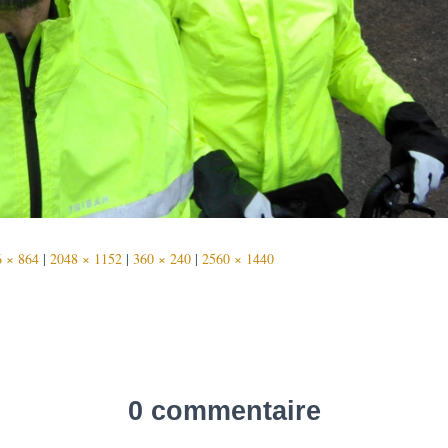
 × 864
|
2048 × 1152
|
360 × 240
|
2560 × 1440
0 commentaire