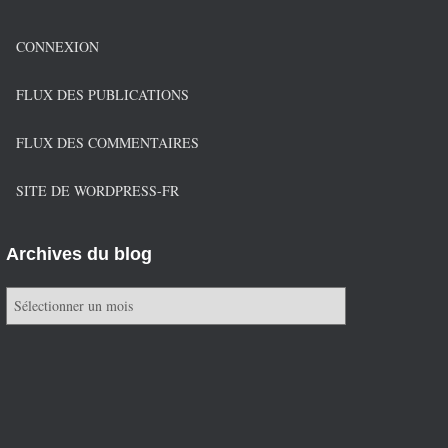
CONNEXION
FLUX DES PUBLICATIONS
FLUX DES COMMENTAIRES
SITE DE WORDPRESS-FR
Archives du blog
A
r
c
h
i
v
e