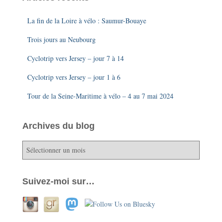
La fin de la Loire à vélo : Saumur-Bouaye
Trois jours au Neubourg
Cyclotrip vers Jersey – jour 7 à 14
Cyclotrip vers Jersey – jour 1 à 6
Tour de la Seine-Maritime à vélo – 4 au 7 mai 2024
Archives du blog
A
r
c
h
Suivez-moi sur…
i
v
e
s