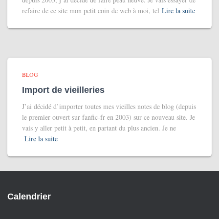
refaire de ce site mon petit coin de web à moi, tel
Lire la suite
BLOG
Import de vieilleries
J’ai décidé d’importer toutes mes vieilles notes de blog (depuis
le premier ouvert sur fanfic-fr en 2003) sur ce nouveau site. Je
vais y aller petit à petit, en partant du plus ancien. Je ne
Lire la suite
Calendrier