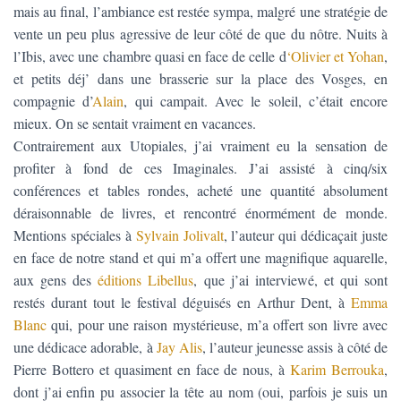
mais au final, l’ambiance est restée sympa, malgré une stratégie de
vente un peu plus agressive de leur côté de que du nôtre. Nuits à
l’Ibis, avec une chambre quasi en face de celle d
‘Olivier et Yohan
,
et petits déj’ dans une brasserie sur la place des Vosges, en
compagnie d’
Alain
, qui campait. Avec le soleil, c’était encore
mieux. On se sentait vraiment en vacances.
Contrairement aux Utopiales, j’ai vraiment eu la sensation de
profiter à fond de ces Imaginales. J’ai assisté à cinq/six
conférences et tables rondes, acheté une quantité absolument
déraisonnable de livres, et rencontré énormément de monde.
Mentions spéciales à
Sylvain Jolivalt
, l’auteur qui dédicaçait juste
en face de notre stand et qui m’a offert une magnifique aquarelle,
aux gens des
éditions Libellus
, que j’ai interviewé, et qui sont
restés durant tout le festival déguisés en Arthur Dent, à
Emma
Blanc
qui, pour une raison mystérieuse, m’a offert son livre avec
une dédicace adorable, à
Jay Alis
, l’auteur jeunesse assis à côté de
Pierre Bottero et quasiment en face de nous, à
Karim Berrouka
,
dont j’ai enfin pu associer la tête au nom (oui, parfois je suis un