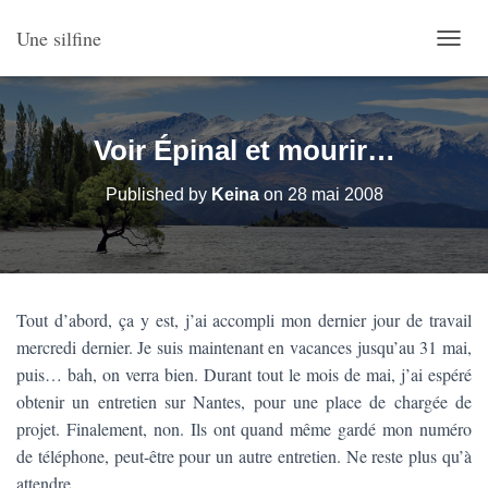
Une silfine
O
U
V
R
I
Voir Épinal et mourir…
R
/
Published by
Keina
on
28 mai 2008
F
E
R
M
E
R
Tout d’abord, ça y est, j’ai accompli mon dernier jour de travail
L
mercredi dernier. Je suis maintenant en vacances jusqu’au 31 mai,
A
N
puis… bah, on verra bien. Durant tout le mois de mai, j’ai espéré
A
obtenir un entretien sur Nantes, pour une place de chargée de
V
projet. Finalement, non. Ils ont quand même gardé mon numéro
I
G
de téléphone, peut-être pour un autre entretien. Ne reste plus qu’à
A
attendre.