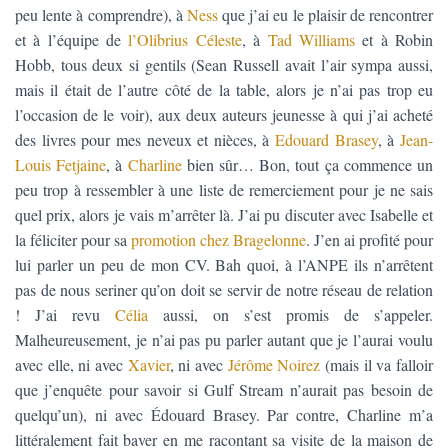
peu lente à comprendre), à
Ness
que j’ai eu le plaisir de rencontrer
et à l’équipe de
l’Olibrius Céleste
, à
Tad Williams
et à Robin
Hobb, tous deux si gentils (Sean Russell avait l’air sympa aussi,
mais il était de l’autre côté de la table, alors je n’ai pas trop eu
l’occasion de le voir), aux deux auteurs jeunesse à qui j’ai acheté
des livres pour mes neveux et nièces, à
Edouard Brasey
, à
Jean-
Louis Fetjaine
, à
Charline
bien sûr… Bon, tout ça commence un
peu trop à ressembler à une liste de remerciement pour je ne sais
quel prix, alors je vais m’arrêter là. J’ai pu discuter avec Isabelle et
la féliciter pour sa
promotion chez Bragelonne
. J’en ai profité pour
lui parler un peu de mon CV. Bah quoi, à l’ANPE ils n’arrêtent
pas de nous seriner qu’on doit se servir de notre réseau de relation
! J’ai revu
Célia
aussi, on s’est promis de s’appeler.
Malheureusement, je n’ai pas pu parler autant que je l’aurai voulu
avec elle, ni avec
Xavier
, ni avec
Jérôme Noirez
(mais il va falloir
que j’enquête pour savoir si Gulf Stream n’aurait pas besoin de
quelqu’un), ni avec Édouard Brasey. Par contre, Charline m’a
littéralement fait baver en me racontant sa visite de la maison de