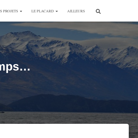
S PROJETS
LE PLACARD
AILLEURS
temps…