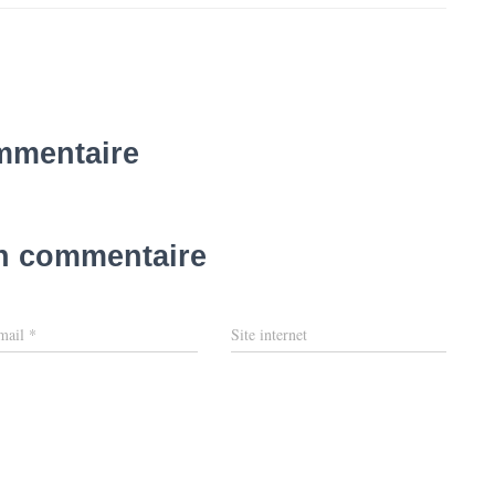
mmentaire
un commentaire
mail
*
Site internet