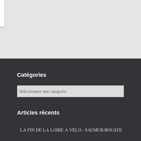
Catégories
C
a
t
é
Articles récents
g
o
r
LA FIN DE LA LOIRE À VÉLO : SAUMUR-BOUAYE
i