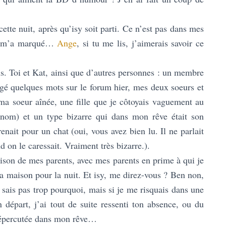
 cette nuit, après qu’isy soit parti. Ce n’est pas dans mes
-là m’a marqué…
Ange
, si tu me lis, j’aimerais savoir ce
s. Toi et Kat, ainsi que d’autres personnes : un membre
ngé quelques mots sur le forum hier, mes deux soeurs et
 ma soeur aînée, une fille que je côtoyais vaguement au
nom) et un type bizarre qui dans mon rêve était son
enait pour un chat (oui, vous avez bien lu. Il ne parlait
d on le caressait. Vraiment très bizarre.).
ison de mes parents, avec mes parents en prime à qui je
 la maison pour la nuit. Et isy, me direz-vous ? Ben non,
e sais pas trop pourquoi, mais si je me risquais dans une
n départ, j’ai tout de suite ressenti ton absence, ou du
i répercutée dans mon rêve…