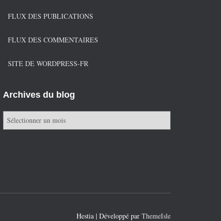
FLUX DES PUBLICATIONS
FLUX DES COMMENTAIRES
SITE DE WORDPRESS-FR
Archives du blog
A
r
c
h
i
v
e
s
d
u
Hestia | Développé par
ThemeIsle