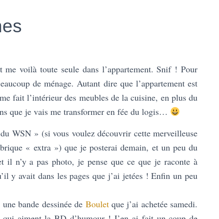
nes
et me voilà toute seule dans l’appartement. Snif ! Pour
Beaucoup de ménage. Autant dire que l’appartement est
me fait l’intérieur des meubles de la cuisine, en plus du
 sens que je vais me transformer en fée du logis…
t du WSN » (si vous voulez découvrir cette merveilleuse
ubrique « extra ») que je posterai demain, et un peu du
 et il n’y a pas photo, je pense que ce que je raconte à
’il y avait dans les pages que j’ai jetées ! Enfin un peu
a, une bande dessinée de
Boulet
que j’ai achetée samedi.
 qui aiment la BD d’humour ! J’en ai fait un coup de