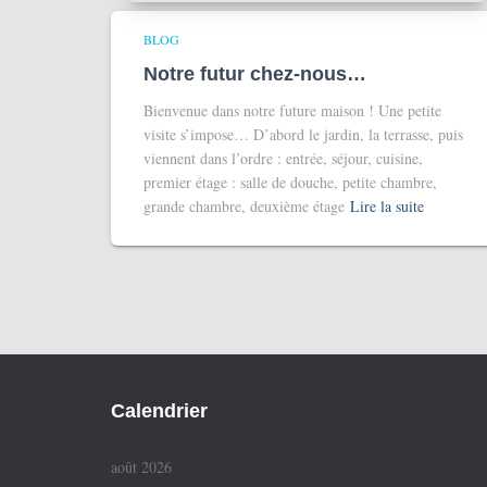
BLOG
Notre futur chez-nous…
Bienvenue dans notre future maison ! Une petite
visite s’impose… D’abord le jardin, la terrasse, puis
viennent dans l’ordre : entrée, séjour, cuisine,
premier étage : salle de douche, petite chambre,
grande chambre, deuxième étage
Lire la suite
Calendrier
août 2026