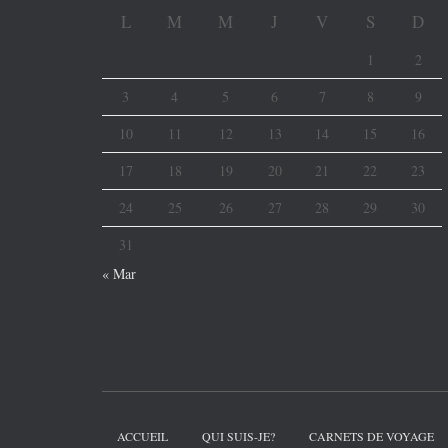
L
M
M
J
V
S
D
1
2
3
4
5
6
7
8
9
10
11
12
13
14
15
16
17
18
19
20
21
22
23
24
25
26
27
28
29
30
31
« Mar
ACCUEIL
QUI SUIS-JE?
CARNETS DE VOYAGE