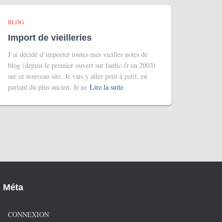
BLOG
Import de vieilleries
J’ai décidé d’importer toutes mes vieilles notes de
blog (depuis le premier ouvert sur fanfic-fr en 2003)
sur ce nouveau site. Je vais y aller petit à petit, en
partant du plus ancien. Je ne
Lire la suite
Méta
CONNEXION