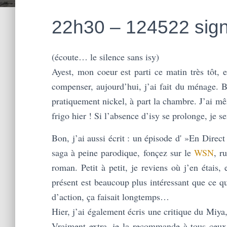
22h30 – 124522 sig
(écoute… le silence sans isy)
Ayest, mon coeur est parti ce matin très tôt, 
compenser, aujourd’hui, j’ai fait du ménage. 
pratiquement nickel, à part la chambre. J’ai mê
frigo hier ! Si l’absence d’isy se prolonge, je
Bon, j’ai aussi écrit : un épisode d' »En Direc
saga à peine parodique, fonçez sur le
WSN
, r
roman. Petit à petit, je reviens où j’en étais,
présent est beaucoup plus intéressant que ce qu
d’action, ça faisait longtemps…
Hier, j’ai également écris une critique du Miy
Vraiment extra, je la recommande à tous ceux