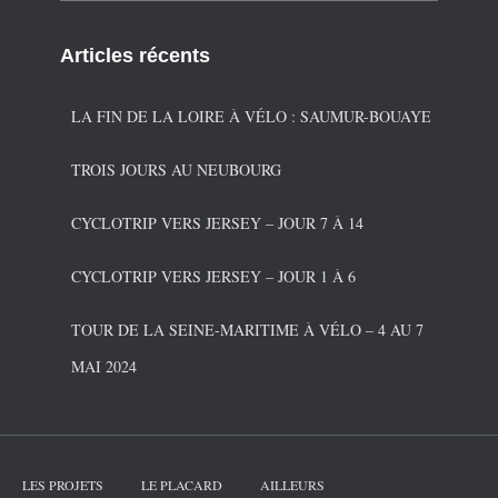
t
é
Articles récents
g
o
r
LA FIN DE LA LOIRE À VÉLO : SAUMUR-BOUAYE
i
e
TROIS JOURS AU NEUBOURG
s
CYCLOTRIP VERS JERSEY – JOUR 7 À 14
CYCLOTRIP VERS JERSEY – JOUR 1 À 6
TOUR DE LA SEINE-MARITIME À VÉLO – 4 AU 7
MAI 2024
LES PROJETS
LE PLACARD
AILLEURS