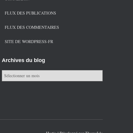
FLUX DES PUBLICATIONS
FLUX DES COMMENTAIRES
SITE DE WORDPRESS-FR
Archives du blog
A
r
c
h
i
v
e
s
d
u