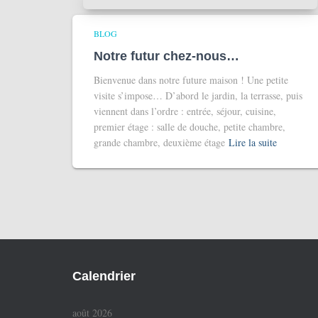
BLOG
Notre futur chez-nous…
Bienvenue dans notre future maison ! Une petite
visite s’impose… D’abord le jardin, la terrasse, puis
viennent dans l’ordre : entrée, séjour, cuisine,
premier étage : salle de douche, petite chambre,
grande chambre, deuxième étage
Lire la suite
Calendrier
août 2026