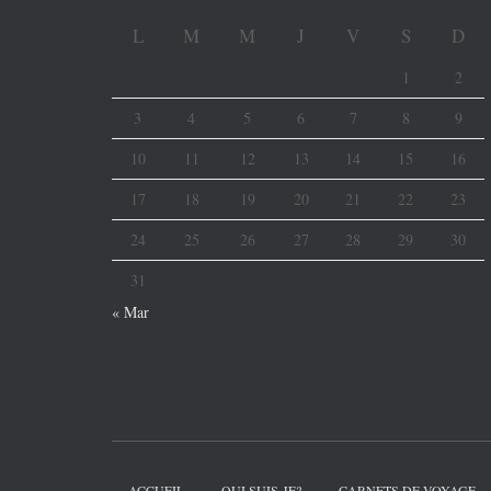
L
M
M
J
V
S
D
1
2
3
4
5
6
7
8
9
10
11
12
13
14
15
16
17
18
19
20
21
22
23
24
25
26
27
28
29
30
31
« Mar
ACCUEIL
QUI SUIS-JE?
CARNETS DE VOYAGE