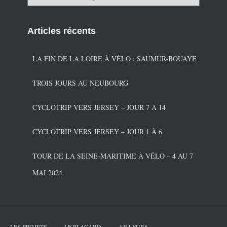
a
t
é
Articles récents
g
o
r
LA FIN DE LA LOIRE À VÉLO : SAUMUR-BOUAYE
i
e
TROIS JOURS AU NEUBOURG
s
CYCLOTRIP VERS JERSEY – JOUR 7 À 14
CYCLOTRIP VERS JERSEY – JOUR 1 À 6
TOUR DE LA SEINE-MARITIME À VÉLO – 4 AU 7
MAI 2024
LES PROJETS
LE PLACARD
AILLEURS