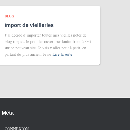
BLOG
Import de vieilleries
J’ai décidé d’importer toutes mes vieilles notes de
blog (depuis le premier ouvert sur fanfic-fr en 2003)
sur ce nouveau site. Je vais y aller petit à petit, en
partant du plus ancien. Je ne
Lire la suite
Méta
CONNEXION