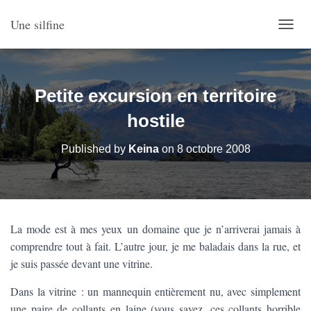
Une silfine
O
U
V
R
I
Petite excursion en territoire
R
/
hostile
F
E
Published by
Keina
on
8 octobre 2008
R
M
E
R
L
A
La mode est à mes yeux un domaine que je n’arriverai jamais à
N
comprendre tout à fait. L’autre jour, je me baladais dans la rue, et
A
V
je suis passée devant une vitrine.
I
G
Dans la vitrine : un mannequin entièrement nu, avec simplement
A
une paire de collants en laine (vous savez, ces collants horrible