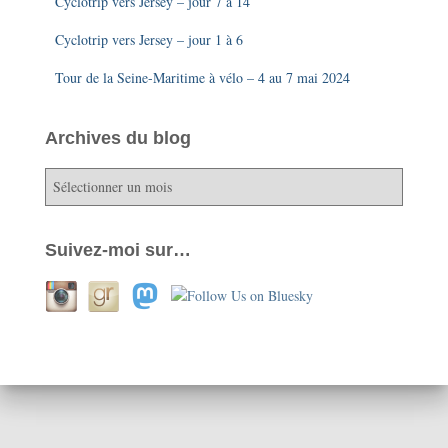
Cyclotrip vers Jersey – jour 7 à 14
Cyclotrip vers Jersey – jour 1 à 6
Tour de la Seine-Maritime à vélo – 4 au 7 mai 2024
Archives du blog
A
r
c
h
Suivez-moi sur…
i
v
e
s
d
u
b
l
o