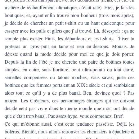
matière de réchauffement climatique, c’était raté). Hier, je fais les
boutiques, et, ayant enfin trouvé mon bonheur (trois mois après),
je décide de chercher un petit t-shirt ou un haut quelconque pour
essayer avec les pulls et gilets que j’ai trouvé. Là, désespoir : ça ne
semble plus exister. Finis, les débardeurs et les t-shirts, l’hiver tu
porteras un gros pull en laine et rien en-dessous. Mouais. Je
déteste quand la mode décide pour moi ce que je dois porter.
Depuis la fin de l’été je me cherche une paire de bottines toutes
simples, en cuire, sans fioriture, bout ultra-pointu ou tout carré,
semelles compensées ou talons moches, vous savez, juste ces
bottines que les femmes portaient au XIXe siècle et qui semblaient
alors tout ce qu’il y a de plus banal. Ben, devinez quoi ? Pas
moyen. Les Créateurs, ces personnages étranges qui ne doivent
décidément pas vivre dans le même monde que moi, ont décidé
que c’était trop banal. Pas assez hype, vous comprenez. Bref.
Ce qui m’étonne aussi, c’est cette tendance passéiste. Déjà, les
boléros. Bientôt, nous allons retrouver les chemisiers à épaulette et