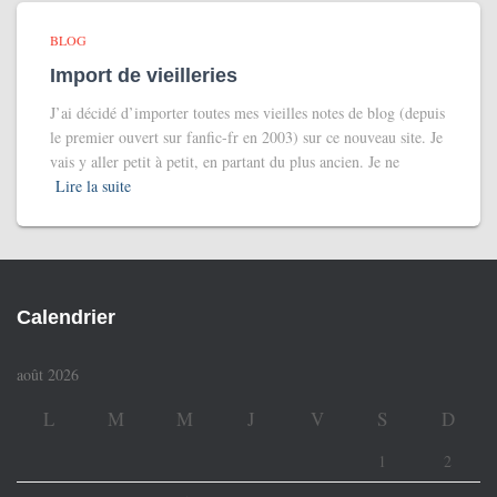
BLOG
Import de vieilleries
J’ai décidé d’importer toutes mes vieilles notes de blog (depuis
le premier ouvert sur fanfic-fr en 2003) sur ce nouveau site. Je
vais y aller petit à petit, en partant du plus ancien. Je ne
Lire la suite
Calendrier
août 2026
L
M
M
J
V
S
D
1
2