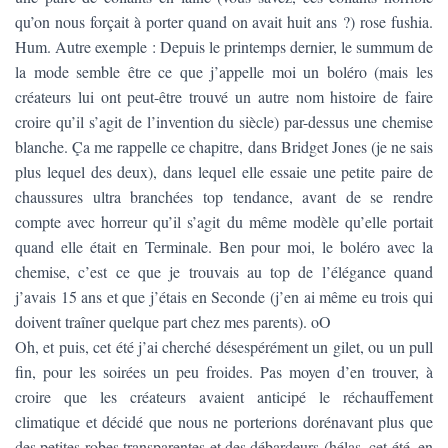
T
qu’on nous forçait à porter quand on avait huit ans ?) rose fushia.
I
O
Hum. Autre exemple : Depuis le printemps dernier, le summum de
N
la mode semble être ce que j’appelle moi un boléro (mais les
créateurs lui ont peut-être trouvé un autre nom histoire de faire
croire qu’il s’agit de l’invention du siècle) par-dessus une chemise
blanche. Ça me rappelle ce chapitre, dans Bridget Jones (je ne sais
plus lequel des deux), dans lequel elle essaie une petite paire de
chaussures ultra branchées top tendance, avant de se rendre
compte avec horreur qu’il s’agit du même modèle qu’elle portait
quand elle était en Terminale. Ben pour moi, le boléro avec la
chemise, c’est ce que je trouvais au top de l’élégance quand
j’avais 15 ans et que j’étais en Seconde (j’en ai même eu trois qui
doivent traîner quelque part chez mes parents). oO
Oh, et puis, cet été j’ai cherché désespérément un gilet, ou un pull
fin, pour les soirées un peu froides. Pas moyen d’en trouver, à
croire que les créateurs avaient anticipé le réchauffement
climatique et décidé que nous ne porterions dorénavant plus que
des petites robes transparentes et des débardeurs (hélas, cet été, en