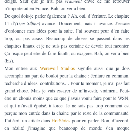
doigts. Sauf que je n’ai pas
vraiment
envie de me retrouver
n’importe où en France. Bah, on verra bien.
De quoi dois-je parler également ? Ah, oui, d’écriture. Le chapitre
11 d’
(Une Silfine)
avance. Doucement, mais il avance. J’essaie
d’ordonner mes idées pour la suite. J’ai souvent peur d’en faire
trop, ou pas assez. Beaucoup de choses se passent dans les
chapitres finaux et je ne suis pas certaine de devoir tout raconter.
Ça risque peut-être de faire fouilli, ou exagéré. Bah, on verra bien
(bis).
Mon entrée aux
Werewolf Studios
signifie aussi que je dois
accomplir ma part de boulot pour la chaîne : écriture en commun,
recherche d’idées, contributions… Pour le moment, je n’ai pas fait
grand chose. Mais je vais essayer de m’investir, vraiment. Peut-
être un chouïa moins que ce que j’avais voulu faire pour le WSN,
et qui m’avait épuisé, à force. Je ne sais pas trop comment est
perçue mon entrée dans la chaîne par le reste de la communauté.
J’ai écrit un article dans
HorSéries
pour en parler. Bon, d’accord,
en réalité j’imagine que beaucoup de monde s’en moque