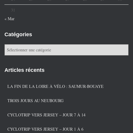
31
« Mar
Catégories
C
a
t
é
Articles récents
g
o
r
LA FIN DE LA LOIRE À VÉLO : SAUMUR-BOUAYE
i
e
TROIS JOURS AU NEUBOURG
s
CYCLOTRIP VERS JERSEY – JOUR 7 À 14
CYCLOTRIP VERS JERSEY – JOUR 1 À 6