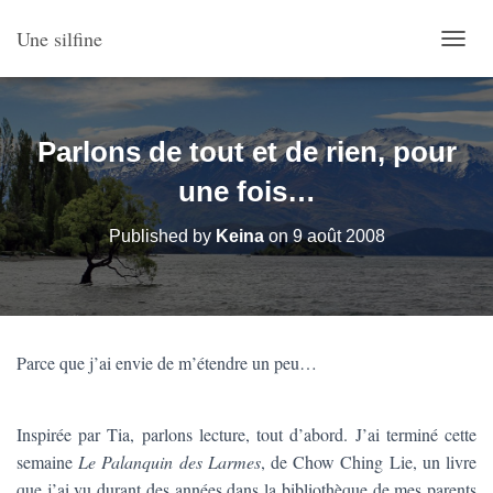
Une silfine
O
U
V
R
I
Parlons de tout et de rien, pour
R
/
une fois…
F
E
Published by
Keina
on
9 août 2008
R
M
E
R
L
A
Parce que j’ai envie de m’étendre un peu…
N
A
V
Inspirée par Tia, parlons lecture, tout d’abord. J’ai terminé cette
I
G
semaine
Le Palanquin des Larmes
, de Chow Ching Lie, un livre
A
que j’ai vu durant des années dans la bibliothèque de mes parents