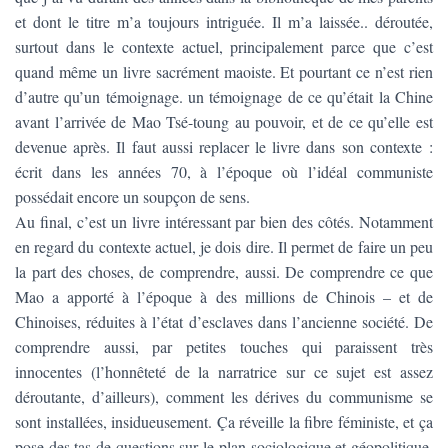
T
et dont le titre m’a toujours intriguée. Il m’a laissée.. déroutée,
I
O
surtout dans le contexte actuel, principalement parce que c’est
N
quand même un livre sacrément maoiste. Et pourtant ce n’est rien
d’autre qu’un témoignage. un témoignage de ce qu’était la Chine
avant l’arrivée de Mao Tsé-toung au pouvoir, et de ce qu’elle est
devenue après. Il faut aussi replacer le livre dans son contexte :
écrit dans les années 70, à l’époque où l’idéal communiste
possédait encore un soupçon de sens.
Au final, c’est un livre intéressant par bien des côtés. Notamment
en regard du contexte actuel, je dois dire. Il permet de faire un peu
la part des choses, de comprendre, aussi. De comprendre ce que
Mao a apporté à l’époque à des millions de Chinois – et de
Chinoises, réduites à l’état d’esclaves dans l’ancienne société. De
comprendre aussi, par petites touches qui paraissent très
innocentes (l’honnêteté de la narratrice sur ce sujet est assez
déroutante, d’ailleurs), comment les dérives du communisme se
sont installées, insidueusement. Ça réveille la fibre féministe, et ça
pose des tas de questions sur le plan sociologique et géopolitique.