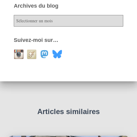
Archives du blog
A
r
c
h
Suivez-moi sur…
i
v
e
s
d
u
b
l
o
g
Articles similaires