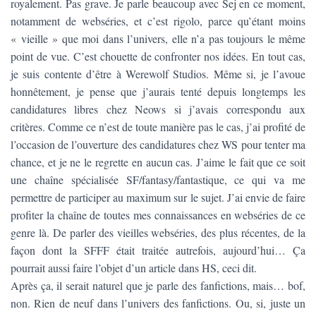
royalement. Pas grave. Je parle beaucoup avec Sej en ce moment,
notamment de webséries, et c’est rigolo, parce qu’étant moins
« vieille » que moi dans l’univers, elle n’a pas toujours le même
point de vue. C’est chouette de confronter nos idées. En tout cas,
je suis contente d’être à Werewolf Studios. Même si, je l’avoue
honnêtement, je pense que j’aurais tenté depuis longtemps les
candidatures libres chez Neows si j’avais correspondu aux
critères. Comme ce n’est de toute manière pas le cas, j’ai profité de
l’occasion de l’ouverture des candidatures chez WS pour tenter ma
chance, et je ne le regrette en aucun cas. J’aime le fait que ce soit
une chaîne spécialisée SF/fantasy/fantastique, ce qui va me
permettre de participer au maximum sur le sujet. J’ai envie de faire
profiter la chaîne de toutes mes connaissances en webséries de ce
genre là. De parler des vieilles webséries, des plus récentes, de la
façon dont la SFFF était traitée autrefois, aujourd’hui… Ça
pourrait aussi faire l’objet d’un article dans HS, ceci dit.
Après ça, il serait naturel que je parle des fanfictions, mais… bof,
non. Rien de neuf dans l’univers des fanfictions. Ou, si, juste un