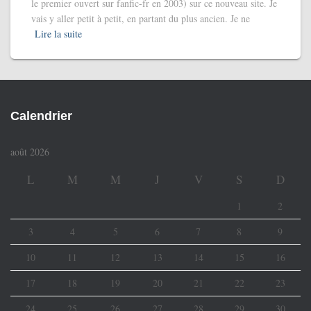
le premier ouvert sur fanfic-fr en 2003) sur ce nouveau site. Je
vais y aller petit à petit, en partant du plus ancien. Je ne
Lire la suite
Calendrier
août 2026
L
M
M
J
V
S
D
1
2
3
4
5
6
7
8
9
10
11
12
13
14
15
16
17
18
19
20
21
22
23
24
25
26
27
28
29
30