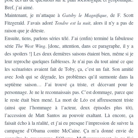
Bref, j’ai aimé.
Maintenant, je m’attaque à
Gatsby le Magnifique
, de F. Scott
Fitzgerald. J’avais adoré
Tendre est la nuit
, alors il n’y a pas de
raison que je déteste.
Ensuite, tiens, parlons séries télé. J’ai (enfin) terminé la fabuleuse
série
The West Wing
. [donc, attention, dans ce paragraphe, il y a
des spoilers !] Les deux dernières saisons étaient bien, même si je
leur reproche quelques faiblesses. Je n’ai pas du tout aimé ce que
les scénaristes avaient fait de Toby, ça, c’est un fait. Son amitié
avec Josh qui se dégrade, les problèmes qu’il surmonte dans la
septième saison… J’ai trouvé ça triste, et décevant pour le
personnage. Je ne le reconnaissais pas. C’est dommage, parce que
le reste était bien mené. La mort de Léo est affreusement triste
(ainsi que l’hommage à l’acteur, deux épisodes plus tôt),
l’accession de Matt Santos au pouvoir exaltant. Là encore, ça
faisait écho à la réalité, et j’ai eu presque l’impression de suivre la
campagne d’Obama contre McCaine. Ça m’a donné envie de