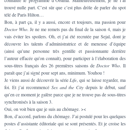
connaître le programme d’Obama. Malheureusement, je ne l’ai
trouvé nulle part. C’est sûr que c’est plus drôle de parler du spot
télé de Paris Hilton…
Bon, à part ça, il y a aussi, encore et toujours, ma passion pour
Doctor Who
. Je ne me remets pas du final de la saison 4, mais je
vais éviter les spoilers. Oh, et j’ai été recrutée par Sejal, dont je
découvre les talents d’administratrice et de meneuse d’équipe
(ainsi qu’une personne très gentille et passionnante derrière
l’auteur effacée qu’on connaît), pour participer à l’élaboration des
sous-titres français des 26 premières saisons de
Doctor Who
. Il
paraît que j’ai signé pour sept ans, minimum. Youhou !
Je viens aussi de découvrir la série
Life
, qui se laisse regarder, ma
foi. Et j’ai recommencé
Sex and the City
depuis le début, sauf
qu’en ce moment je galère parce que je ne trouve pas de sous-titres
synchronisés à la saison 3.
Oui, on voit bien que je suis au chômage. ><
Bon, d’accord, parlons du chômage. J’ai postulé pour les quelques
postes d’assistante éditoriale qui se sont présentés. Et je croise les