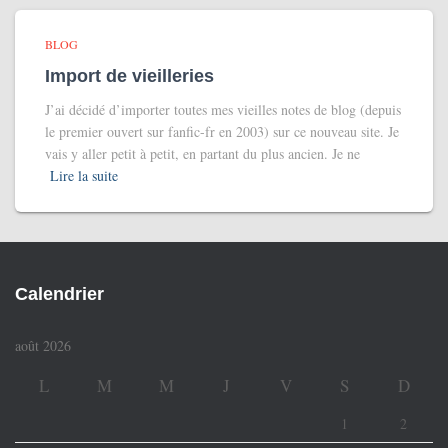
BLOG
Import de vieilleries
J’ai décidé d’importer toutes mes vieilles notes de blog (depuis
le premier ouvert sur fanfic-fr en 2003) sur ce nouveau site. Je
vais y aller petit à petit, en partant du plus ancien. Je ne
Lire la suite
Calendrier
août 2026
L
M
M
J
V
S
D
1
2