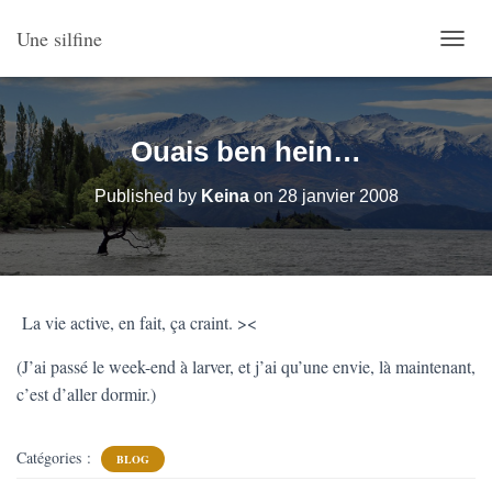
Une silfine
O
U
V
R
I
Ouais ben hein…
R
/
Published by
Keina
on
28 janvier 2008
F
E
R
M
E
R
La vie active, en fait, ça craint. ><
L
A
(J’ai passé le week-end à larver, et j’ai qu’une envie, là maintenant,
N
A
c’est d’aller dormir.)
V
I
G
Catégories :
BLOG
A