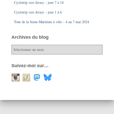
Cyclotrip vers Jersey – jour 7 à 14
Cyclotrip vers Jersey – jour 1 à 6
Tour de la Seine-Maritime à vélo – 4 au 7 mai 2024
Archives du blog
A
r
c
h
Suivez-moi sur…
i
v
e
s
d
u
b
l