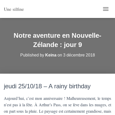
Une silfine
O
U
V
R
I
Notre aventure en Nouvelle-
R
/
Zélande : jour 9
F
E
Published by
Keina
on
3 décembre 2018
R
M
E
R
L
A
jeudi 25/10/18 – A rainy birthday
N
A
V
Aujourd’hui, c’est mon anniversaire ! Malheureusement, le temps
I
n’est pas à la fête. À Arthur’s Pass, on se lève dans les nuages, et
G
on part sous la pluie. Le paysage est certainement grandiose, mais
A