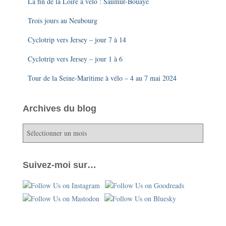
La fin de la Loire à vélo : Saumur-Bouaye
Trois jours au Neubourg
Cyclotrip vers Jersey – jour 7 à 14
Cyclotrip vers Jersey – jour 1 à 6
Tour de la Seine-Maritime à vélo – 4 au 7 mai 2024
Archives du blog
A
r
c
h
Suivez-moi sur…
i
v
e
s
d