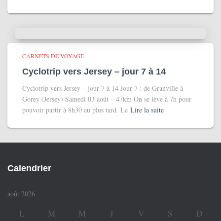
CARNETS DE VOYAGE
Cyclotrip vers Jersey – jour 7 à 14
Cyclotrip vers Jersey – jour 7 à 14 Jour 7 : de Granville à
Gorey (Jersey) Samedi 03 août – 47km On se lève à 7h pour
pouvoir partir à 8h30 au plus tard. Le
Lire la suite
Calendrier
août 2026
L
M
M
J
V
S
D