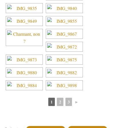
1
2
3
►