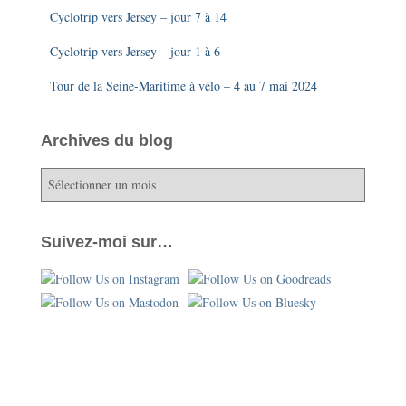
Cyclotrip vers Jersey – jour 7 à 14
Cyclotrip vers Jersey – jour 1 à 6
Tour de la Seine-Maritime à vélo – 4 au 7 mai 2024
Archives du blog
A
r
c
h
Suivez-moi sur…
i
v
e
s
d
u
b
l