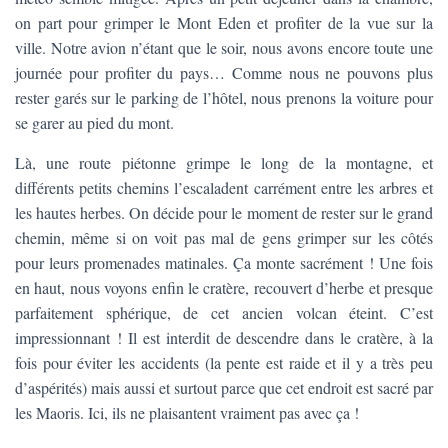
T
on part pour grimper le Mont Eden et profiter de la vue sur la
I
O
ville. Notre avion n’étant que le soir, nous avons encore toute une
N
journée pour profiter du pays… Comme nous ne pouvons plus
rester garés sur le parking de l’hôtel, nous prenons la voiture pour
se garer au pied du mont.
Là, une route piétonne grimpe le long de la montagne, et
différents petits chemins l’escaladent carrément entre les arbres et
les hautes herbes. On décide pour le moment de rester sur le grand
chemin, même si on voit pas mal de gens grimper sur les côtés
pour leurs promenades matinales. Ça monte sacrément ! Une fois
en haut, nous voyons enfin le cratère, recouvert d’herbe et presque
parfaitement sphérique, de cet ancien volcan éteint. C’est
impressionnant ! Il est interdit de descendre dans le cratère, à la
fois pour éviter les accidents (la pente est raide et il y a très peu
d’aspérités) mais aussi et surtout parce que cet endroit est sacré par
les Maoris. Ici, ils ne plaisantent vraiment pas avec ça !