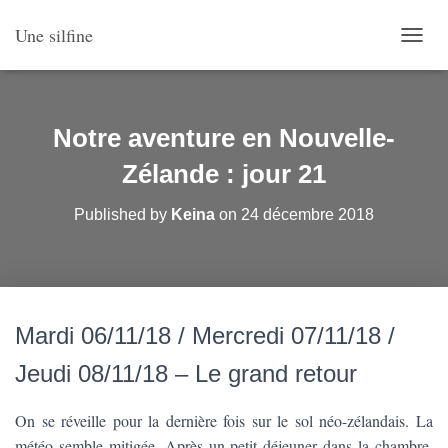
Une silfine
O
U
V
R
I
Notre aventure en Nouvelle-
R
/
Zélande : jour 21
F
E
Published by
Keina
on
24 décembre 2018
R
M
E
R
L
A
Mardi 06/11/18 / Mercredi 07/11/18 /
N
A
Jeudi 08/11/18 – Le grand retour
V
I
G
On se réveille pour la dernière fois sur le sol néo-zélandais. La
A
météo semble mitigée. Après un petit déjeuner dans la chambre,