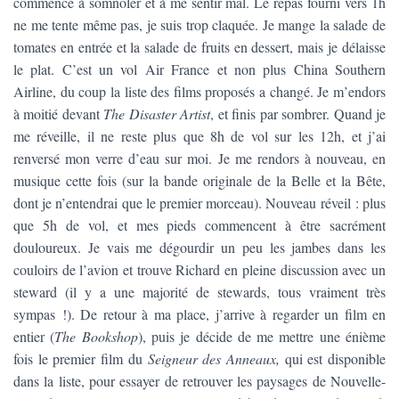
commence à somnoler et à me sentir mal. Le repas fourni vers 1h
ne me tente même pas, je suis trop claquée. Je mange la salade de
tomates en entrée et la salade de fruits en dessert, mais je délaisse
le plat. C’est un vol Air France et non plus China Southern
Airline, du coup la liste des films proposés a changé. Je m’endors
à moitié devant
The Disaster Artist
, et finis par sombrer. Quand je
me réveille, il ne reste plus que 8h de vol sur les 12h, et j’ai
renversé mon verre d’eau sur moi. Je me rendors à nouveau, en
musique cette fois (sur la bande originale de la Belle et la Bête,
dont je n’entendrai que le premier morceau). Nouveau réveil : plus
que 5h de vol, et mes pieds commencent à être sacrément
douloureux. Je vais me dégourdir un peu les jambes dans les
couloirs de l’avion et trouve Richard en pleine discussion avec un
steward (il y a une majorité de stewards, tous vraiment très
sympas !). De retour à ma place, j’arrive à regarder un film en
entier (
The Bookshop
), puis je décide de me mettre une énième
fois le premier film du
Seigneur des Anneaux,
qui est disponible
dans la liste, pour essayer de retrouver les paysages de Nouvelle-