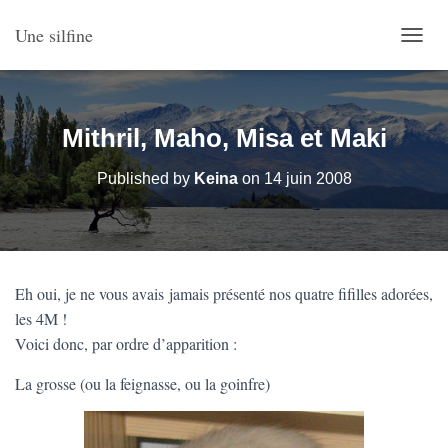
Une silfine
O
U
V
R
I
Mithril, Maho, Misa et Maki
R
/
Published by
Keina
on
14 juin 2008
F
E
R
M
E
R
Eh oui, je ne vous avais jamais présenté nos quatre fifilles adorées,
L
les 4M !
A
N
Voici donc, par ordre d’apparition :
A
V
La grosse (ou la feignasse, ou la goinfre)
I
G
A