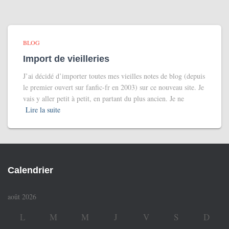
BLOG
Import de vieilleries
J’ai décidé d’importer toutes mes vieilles notes de blog (depuis
le premier ouvert sur fanfic-fr en 2003) sur ce nouveau site. Je
vais y aller petit à petit, en partant du plus ancien. Je ne
Lire la suite
Calendrier
août 2026
L
M
M
J
V
S
D