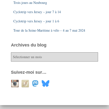
Trois jours au Neubourg
Cyclotrip vers Jersey – jour 7 à 14
Cyclotrip vers Jersey – jour 1 à 6
Tour de la Seine-Maritime à vélo – 4 au 7 mai 2024
Archives du blog
A
r
c
h
Suivez-moi sur…
i
v
e
s
d
u
b