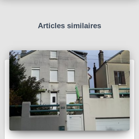
l
o
g
Articles similaires