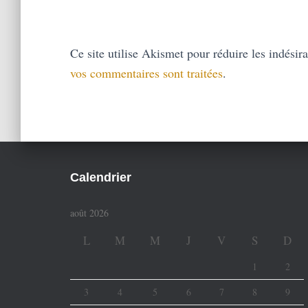
Ce site utilise Akismet pour réduire les indésir
vos commentaires sont traitées
.
Calendrier
août 2026
L
M
M
J
V
S
D
1
2
3
4
5
6
7
8
9