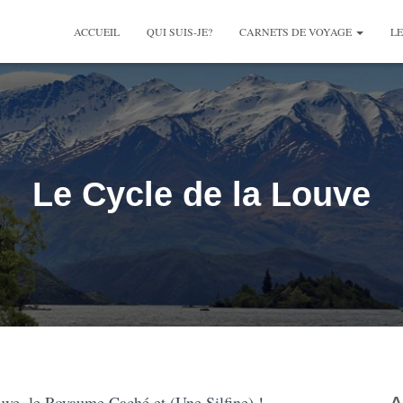
ACCUEIL
QUI SUIS-JE?
CARNETS DE VOYAGE
LE
Le Cycle de la Louve
ouve, le Royaume Caché et (Une Silfine) !
A