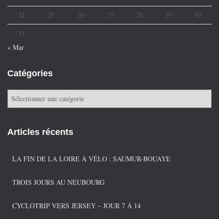
24
25
26
27
28
29
30
31
« Mar
Catégories
C
a
t
é
Articles récents
g
o
r
LA FIN DE LA LOIRE À VÉLO : SAUMUR-BOUAYE
i
e
TROIS JOURS AU NEUBOURG
s
CYCLOTRIP VERS JERSEY – JOUR 7 À 14