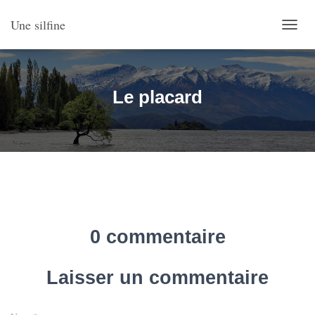
Une silfine
O
U
V
R
I
Le placard
R
/
F
E
R
M
E
R
L
A
0 commentaire
N
A
V
Laisser un commentaire
I
G
A