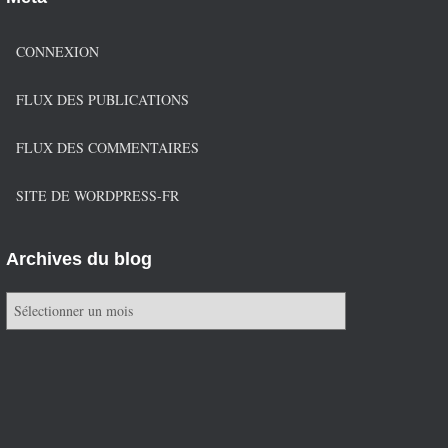
CONNEXION
FLUX DES PUBLICATIONS
FLUX DES COMMENTAIRES
SITE DE WORDPRESS-FR
Archives du blog
A
r
c
h
i
v
e