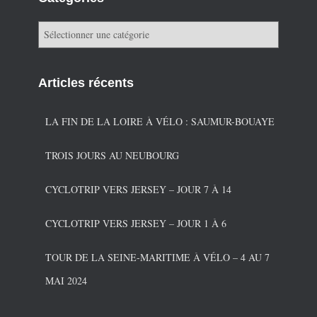
C
a
t
é
Articles récents
g
o
r
LA FIN DE LA LOIRE À VÉLO : SAUMUR-BOUAYE
i
e
TROIS JOURS AU NEUBOURG
s
CYCLOTRIP VERS JERSEY – JOUR 7 À 14
CYCLOTRIP VERS JERSEY – JOUR 1 À 6
TOUR DE LA SEINE-MARITIME À VÉLO – 4 AU 7
MAI 2024