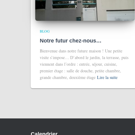
BLOG
Notre futur chez-nous…
Bienvenue dans notre future maison ! Une petite
visite s’impose… D’abord le jardin, la terrasse, puis
viennent dans l’ordre : entrée, séjour, cuisine,
premier étage : salle de douche, petite chambre,
grande chambre, deuxième étage
Lire la suite
Calendrier