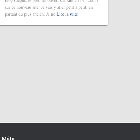
blog (depuis le premier ouvert sur fanfic-fr en 2003)
sur ce nouveau site. Je vais y aller petit à petit, en
partant du plus ancien. Je ne
Lire la suite
Méta