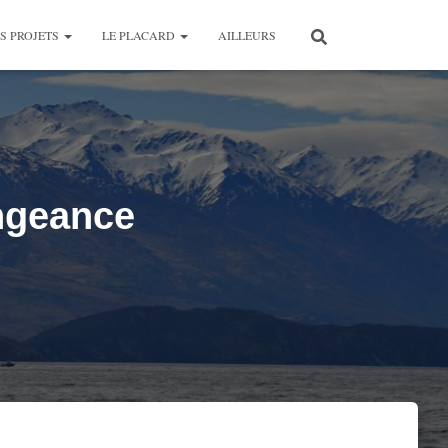
S PROJETS
LE PLACARD
AILLEURS
engeance