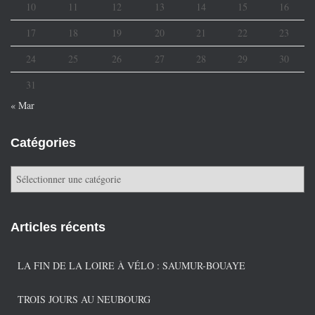
10
11
12
13
14
15
16
17
18
19
20
21
22
23
24
25
26
27
28
29
30
31
« Mar
Catégories
C
a
t
é
Articles récents
g
o
r
LA FIN DE LA LOIRE À VÉLO : SAUMUR-BOUAYE
i
e
TROIS JOURS AU NEUBOURG
s