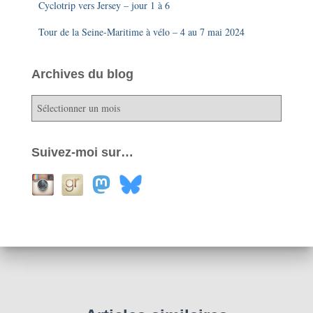
Cyclotrip vers Jersey – jour 1 à 6
Tour de la Seine-Maritime à vélo – 4 au 7 mai 2024
Archives du blog
A
r
c
h
Suivez-moi sur…
i
v
e
s
d
u
b
l
o
g