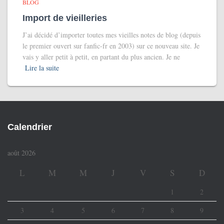
BLOG
Import de vieilleries
J’ai décidé d’importer toutes mes vieilles notes de blog (depuis
le premier ouvert sur fanfic-fr en 2003) sur ce nouveau site. Je
vais y aller petit à petit, en partant du plus ancien. Je ne
Lire la suite
Calendrier
août 2026
L
M
M
J
V
S
D
1
2
3
4
5
6
7
8
9