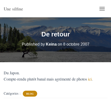
Une silfine
O
U
V
R
I
De retour
R
/
Published by
Keina
on
8 octobre 2007
F
E
R
M
E
R
Du Japon.
L
Compte-rendu plutôt banal mais agrémenté de photos
ici
.
A
N
A
V
Catégories :
BLOG
I
G
A