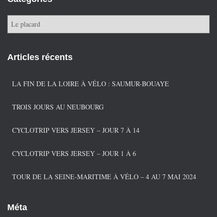
C
a
t
é
Articles récents
g
o
r
LA FIN DE LA LOIRE À VÉLO : SAUMUR-BOUAYE
i
e
TROIS JOURS AU NEUBOURG
s
CYCLOTRIP VERS JERSEY – JOUR 7 À 14
CYCLOTRIP VERS JERSEY – JOUR 1 À 6
TOUR DE LA SEINE-MARITIME À VÉLO – 4 AU 7 MAI 2024
Méta