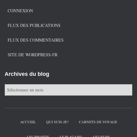
CONNEXION
FLUX DES PUBLICATIONS
FLUX DES COMMENTAIRES
SITE DE WORDPRESS-FR
Archives du blog
A
r
c
h
i
v
ACCUEIL
QUI SUIS-JE?
CARNETS DE VOYAGE
e
s
LES PROJETS
LE PLACARD
AILLEURS