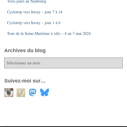
Trois jours au Neubourg
Cyclotrip vers Jersey – jour 7 à 14
Cyclotrip vers Jersey – jour 1 à 6
Tour de la Seine-Maritime à vélo – 4 au 7 mai 2024
Archives du blog
A
r
c
h
Suivez-moi sur…
i
v
e
s
d
u
b