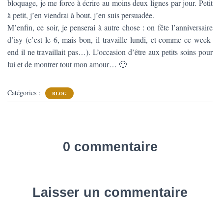
T
bloquage, je me force à écrire au moins deux lignes par jour. Petit
I
à petit, j’en viendrai à bout, j’en suis persuadée.
O
M’enfin, ce soir, je penserai à autre chose : on fête l’anniversaire
N
d’isy (c’est le 6, mais bon, il travaille lundi, et comme ce week-
end il ne travaillait pas…). L’occasion d’être aux petits soins pour
lui et de montrer tout mon amour… 🙂
Catégories :
BLOG
0 commentaire
Laisser un commentaire