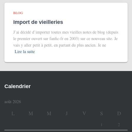
BLOG
Import de vieilleries
J’ai décidé d’importer toutes mes vieilles notes de blog (depuis
le premier ouvert sur fanfic-fr en 2003) sur ce nouveau site. Je
vais y aller petit à petit, en partant du plus ancien. Je ne
Lire la suite
Calendrier
août 2026
L
M
M
J
V
S
D
1
2