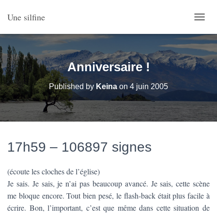
Une silfine
O
U
V
R
I
Anniversaire !
R
/
Published by
Keina
on
4 juin 2005
F
E
R
M
E
R
17h59 – 106897 signes
L
A
N
(écoute les cloches de l’église)
A
V
Je sais. Je sais, je n’ai pas beaucoup avancé. Je sais, cette scène
I
me bloque encore. Tout bien pesé, le flash-back était plus facile à
G
écrire. Bon, l’important, c’est que même dans cette situation de
A