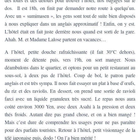
des tours et des détours pour trouver l’hôtel, nos bagages sur le
dos. Il est 18h, on finit par demander notre route à quelqu’un.
Avec un « sumimasen », les gens sont tout de suite bien disposés
à nous expliquer dans un anglais approximatif ! Enfin, on y est.
L’hôtel était en fait juste derrière nous quand est sorti de la gare.
Ahah. M. et Madame Lalose partent en vacances…
A l’hôtel, petite douche rafraîchissante (il fait 30°C dehors),
moment de détente puis, vers 19h, on sort manger. Nous
déambulons dans le quartier, et optons pour un petit restaurant au
sous-sol, à deux pas de l’hôtel. Coup de bol, le patron parle
anglais et est très sympa. Il nous fait essayer un plat à base d’œufs,
du riz et des raviolis. En dessert, on prend une sortie de ravioli
farci avec un liquide granuleux très sucré. Le repas nous aura
coûté environ 3000 Yen, avec deux Asahi à la pression et deux
thés froids. Autant dire pas grand chose, et on a bien mangé !
Mais c’est dure de comprendre les usages pour ne pas paraître
pour des parfaits touristes. Retour à l’hôtel, petit visionnage de la
télé japonaise puis, dodo ! On l’a bien mérité !