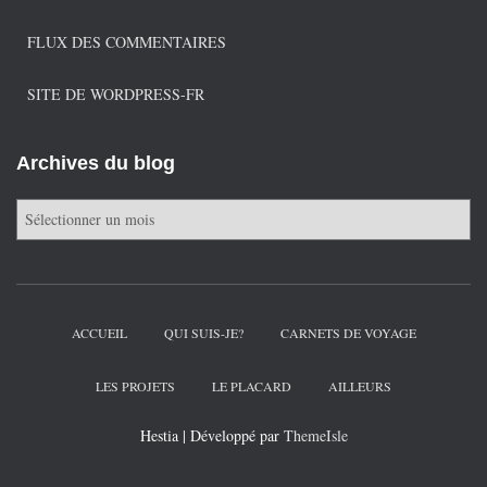
FLUX DES COMMENTAIRES
SITE DE WORDPRESS-FR
Archives du blog
A
r
c
h
i
v
ACCUEIL
QUI SUIS-JE?
CARNETS DE VOYAGE
e
s
LES PROJETS
LE PLACARD
AILLEURS
d
u
Hestia | Développé par
ThemeIsle
b
l