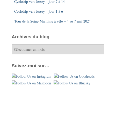
Cyclotrip vers Jersey – jour 7 à 14
Cyclotrip vers Jersey – jour 1 à 6
Tour de la Seine-Maritime à vélo – 4 au 7 mai 2024
Archives du blog
A
r
c
h
Suivez-moi sur…
i
v
e
s
d
u
b
l
o