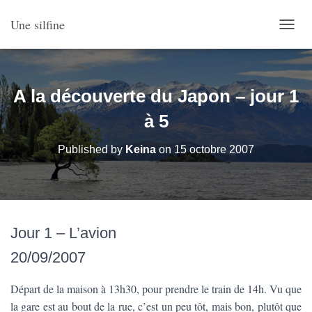
Une silfine
O
U
V
R
I
A la découverte du Japon – jour 1
R
/
à 5
F
E
Published by
Keina
on
15 octobre 2007
R
M
E
R
L
A
Jour 1 – L’avion
N
A
20/09/2007
V
I
G
Départ de la maison à 13h30, pour prendre le train de 14h. Vu que
A
la gare est au bout de la rue, c’est un peu tôt, mais bon, plutôt que