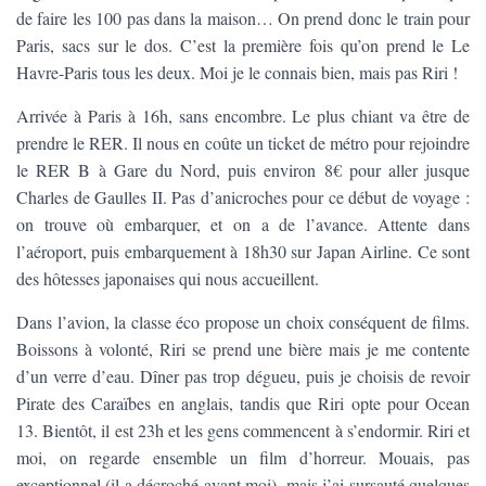
T
de faire les 100 pas dans la maison… On prend donc le train pour
I
Paris, sacs sur le dos. C’est la première fois qu’on prend le Le
O
N
Havre-Paris tous les deux. Moi je le connais bien, mais pas Riri !
Arrivée à Paris à 16h, sans encombre. Le plus chiant va être de
prendre le RER. Il nous en coûte un ticket de métro pour rejoindre
le RER B à Gare du Nord, puis environ 8€ pour aller jusque
Charles de Gaulles II. Pas d’anicroches pour ce début de voyage :
on trouve où embarquer, et on a de l’avance. Attente dans
l’aéroport, puis embarquement à 18h30 sur Japan Airline. Ce sont
des hôtesses japonaises qui nous accueillent.
Dans l’avion, la classe éco propose un choix conséquent de films.
Boissons à volonté, Riri se prend une bière mais je me contente
d’un verre d’eau. Dîner pas trop dégueu, puis je choisis de revoir
Pirate des Caraïbes en anglais, tandis que Riri opte pour Ocean
13. Bientôt, il est 23h et les gens commencent à s’endormir. Riri et
moi, on regarde ensemble un film d’horreur. Mouais, pas
exceptionnel (il a décroché avant moi), mais j’ai sursauté quelques