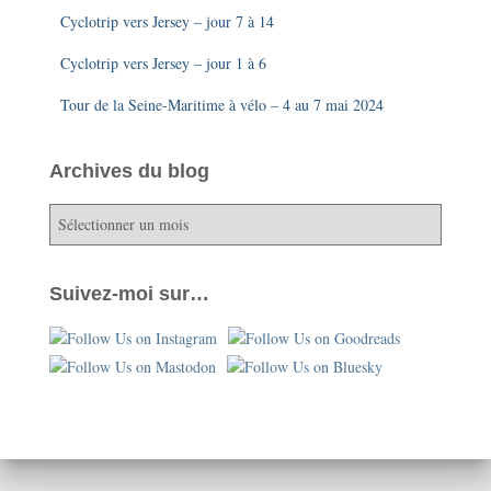
Cyclotrip vers Jersey – jour 7 à 14
Cyclotrip vers Jersey – jour 1 à 6
Tour de la Seine-Maritime à vélo – 4 au 7 mai 2024
Archives du blog
A
r
c
h
Suivez-moi sur…
i
v
e
s
d
u
b
l