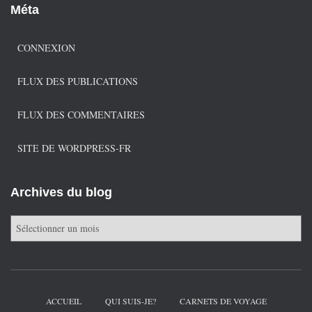
Méta
CONNEXION
FLUX DES PUBLICATIONS
FLUX DES COMMENTAIRES
SITE DE WORDPRESS-FR
Archives du blog
A
r
c
h
i
v
ACCUEIL
QUI SUIS-JE?
CARNETS DE VOYAGE