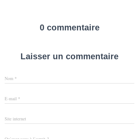
T
I
O
N
0 commentaire
Laisser un commentaire
Nom
*
E-mail
*
Site internet
Qu’avez vous à l’esprit ?