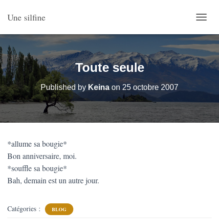
Une silfine
O
U
V
R
I
Toute seule
R
/
Published by
Keina
on
25 octobre 2007
F
E
R
M
E
R
*allume sa bougie*
L
Bon anniversaire, moi.
A
N
*souffle sa bougie*
A
Bah, demain est un autre jour.
V
I
G
Catégories :
BLOG
A