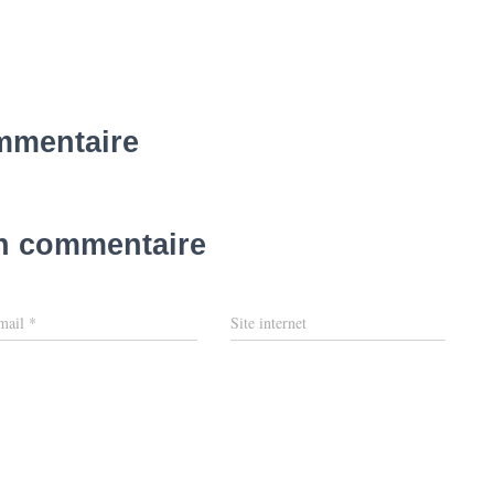
mmentaire
un commentaire
mail
*
Site internet