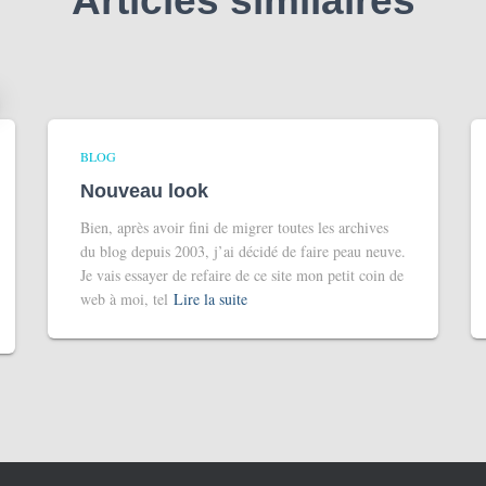
Articles similaires
BLOG
Nouveau look
Bien, après avoir fini de migrer toutes les archives
du blog depuis 2003, j’ai décidé de faire peau neuve.
Je vais essayer de refaire de ce site mon petit coin de
web à moi, tel
Lire la suite