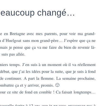
 beaucoup changé…
ne en Bretagne avec mes parents, pour voir ma grand-
son d’Huelgoat sans mon grand-père… J’espère que ça ne
, mais je pense que ça va me faire du bien de revenir là-
 suis pas allée.
iers temps. J’en suis à un moment où il va réellement
début, que j’ai les idées pour la suite, que je suis à fond
de continuer. A part la flemme. La semaine prochaine,
combattre ça et y arriver, promis. 🙂
 jour ce site de fond en comble ! Ca faisait longtemps…
nouvelle écrite à 12 ans que je ne vous encourage pas à