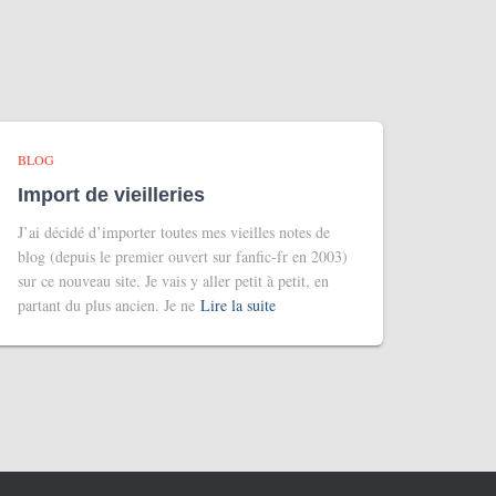
BLOG
Import de vieilleries
J’ai décidé d’importer toutes mes vieilles notes de
blog (depuis le premier ouvert sur fanfic-fr en 2003)
sur ce nouveau site. Je vais y aller petit à petit, en
partant du plus ancien. Je ne
Lire la suite