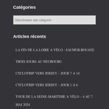
Catégories
C
a
t
é
Articles récents
g
o
r
LA FIN DE LA LOIRE À VÉLO : SAUMUR-BOUAYE
i
e
TROIS JOURS AU NEUBOURG
s
CYCLOTRIP VERS JERSEY – JOUR 7 À 14
CYCLOTRIP VERS JERSEY – JOUR 1 À 6
TOUR DE LA SEINE-MARITIME À VÉLO – 4 AU 7
MAI 2024