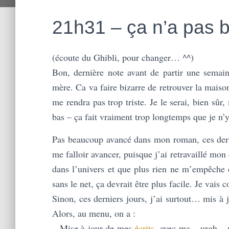
21h31 – ça n’a pas
(écoute du Ghibli, pour changer… ^^)
Bon, dernière note avant de partir une semai
mère. Ca va faire bizarre de retrouver la mai
me rendra pas trop triste. Je le serai, bien sûr
bas – ça fait vraiment trop longtemps que je n’y
Pas beaucoup avancé dans mon roman, ces dern
me falloir avancer, puisque j’ai retravaillé mon 
dans l’univers et que plus rien ne m’empêche 
sans le net, ça devrait être plus facile. Je vais 
Sinon, ces derniers jours, j’ai surtout… mis à
Alors, au menu, on a :
– Mise à jour de mes
écrits
, avec ma – urgh – 