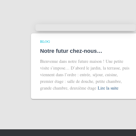
BLOG
Notre futur chez-nous…
Bienvenue dans notre future maison ! Une petite
visite s’impose… D’abord le jardin, la terrasse, puis
viennent dans l’ordre : entrée, séjour, cuisine,
premier étage : salle de douche, petite chambre,
grande chambre, deuxième étage
Lire la suite