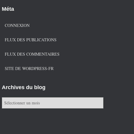
Méta
CONNEXION
FLUX DES PUBLICATIONS
FLUX DES COMMENTAIRES
SITE DE WORDPRESS-FR
Archives du blog
A
r
c
h
i
v