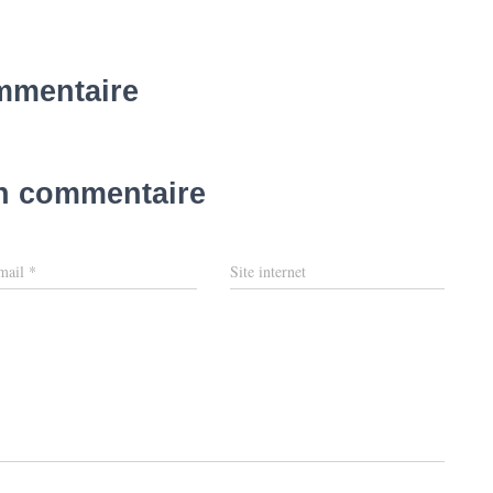
mmentaire
un commentaire
mail
*
Site internet