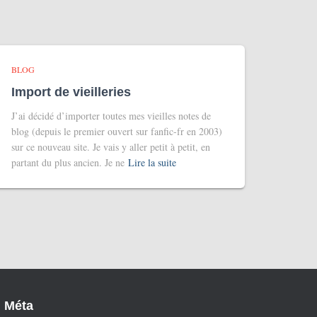
BLOG
Import de vieilleries
J’ai décidé d’importer toutes mes vieilles notes de
blog (depuis le premier ouvert sur fanfic-fr en 2003)
sur ce nouveau site. Je vais y aller petit à petit, en
partant du plus ancien. Je ne
Lire la suite
Méta