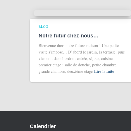
BLOG
Notre futur chez-nous…
Bienvenue dans notre future maison ! Une petite
visite s’impose… D’abord le jardin, la terrasse, puis
viennent dans l’ordre : entrée, séjour, cuisine,
premier étage : salle de douche, petite chambre,
grande chambre, deuxième étage
Lire la suite
Calendrier