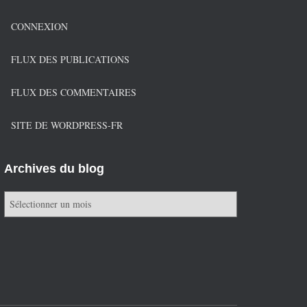
CONNEXION
FLUX DES PUBLICATIONS
FLUX DES COMMENTAIRES
SITE DE WORDPRESS-FR
Archives du blog
A
r
c
h
i
v
e
s