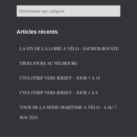
C
a
t
é
Articles récents
g
o
r
LA FIN DE LA LOIRE À VÉLO : SAUMUR-BOUAYE
i
e
TROIS JOURS AU NEUBOURG
s
CYCLOTRIP VERS JERSEY – JOUR 7 À 14
CYCLOTRIP VERS JERSEY – JOUR 1 À 6
TOUR DE LA SEINE-MARITIME À VÉLO – 4 AU 7
MAI 2024