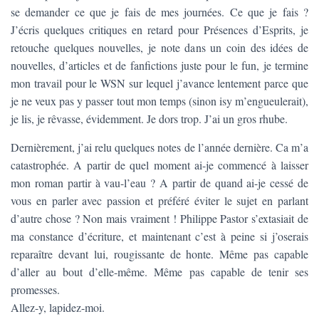
T
se demander ce que je fais de mes journées. Ce que je fais ?
I
J’écris quelques critiques en retard pour Présences d’Esprits, je
O
N
retouche quelques nouvelles, je note dans un coin des idées de
nouvelles, d’articles et de fanfictions juste pour le fun, je termine
mon travail pour le WSN sur lequel j’avance lentement parce que
je ne veux pas y passer tout mon temps (sinon isy m’engueulerait),
je lis, je rêvasse, évidemment. Je dors trop. J’ai un gros rhube.
Dernièrement, j’ai relu quelques notes de l’année dernière. Ca m’a
catastrophée. A partir de quel moment ai-je commencé à laisser
mon roman partir à vau-l’eau ? A partir de quand ai-je cessé de
vous en parler avec passion et préféré éviter le sujet en parlant
d’autre chose ? Non mais vraiment ! Philippe Pastor s’extasiait de
ma constance d’écriture, et maintenant c’est à peine si j’oserais
reparaître devant lui, rougissante de honte. Même pas capable
d’aller au bout d’elle-même. Même pas capable de tenir ses
promesses.
Allez-y, lapidez-moi.