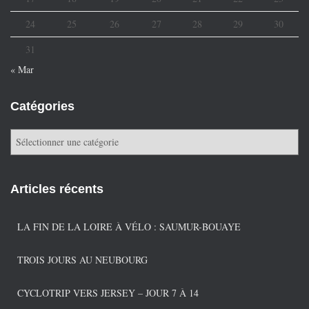
24
25
26
27
28
29
30
31
« Mar
Catégories
C
a
t
é
Articles récents
g
o
r
LA FIN DE LA LOIRE À VÉLO : SAUMUR-BOUAYE
i
e
TROIS JOURS AU NEUBOURG
s
CYCLOTRIP VERS JERSEY – JOUR 7 À 14