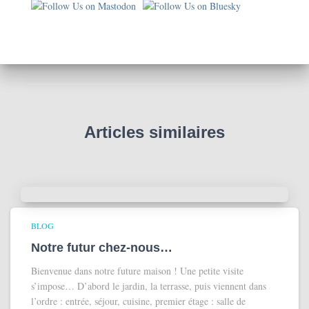
s
d
u
b
l
o
g
Articles similaires
BLOG
Notre futur chez-nous…
Bienvenue dans notre future maison ! Une petite visite
s’impose… D’abord le jardin, la terrasse, puis viennent dans
l’ordre : entrée, séjour, cuisine, premier étage : salle de