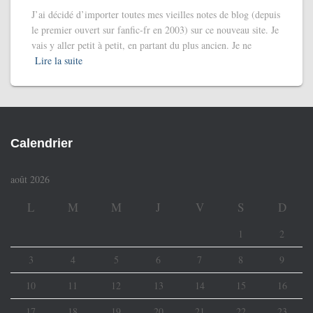
J’ai décidé d’importer toutes mes vieilles notes de blog (depuis
le premier ouvert sur fanfic-fr en 2003) sur ce nouveau site. Je
vais y aller petit à petit, en partant du plus ancien. Je ne
Lire la suite
Calendrier
août 2026
L
M
M
J
V
S
D
1
2
3
4
5
6
7
8
9
10
11
12
13
14
15
16
17
18
19
20
21
22
23