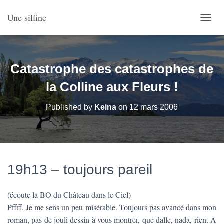
Une silfine
O
U
V
R
I
Catastrophe des catastrophes de
R
/
la Colline aux Fleurs !
F
E
Published by
Keina
on
12 mars 2006
R
M
E
R
L
A
19h13 – toujours pareil
N
A
V
(écoute la BO du Château dans le Ciel)
I
G
Pffff. Je me sens un peu misérable. Toujours pas avancé dans mon
A
roman, pas de jouli dessin à vous montrer, que dalle, nada, rien. A