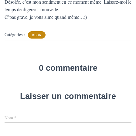
T
Désolée, c’est mon sentiment en ce moment même. Laissez-moi le
I
temps de digérer la nouvelle.
O
C’pas grave, je vous aime quand même…;)
N
Catégories :
BLOG
0 commentaire
Laisser un commentaire
Nom
*