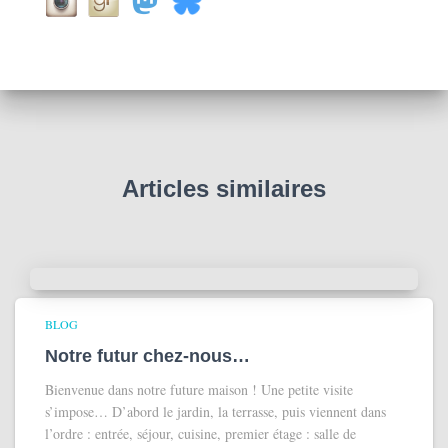
e
s
d
u
b
l
o
g
Articles similaires
BLOG
Notre futur chez-nous…
Bienvenue dans notre future maison ! Une petite visite
s’impose… D’abord le jardin, la terrasse, puis viennent dans
l’ordre : entrée, séjour, cuisine, premier étage : salle de