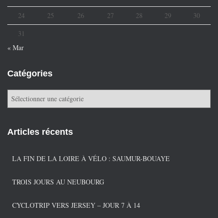
24
25
26
27
28
29
30
31
« Mar
Catégories
C
a
t
é
Articles récents
g
o
r
LA FIN DE LA LOIRE À VÉLO : SAUMUR-BOUAYE
i
e
TROIS JOURS AU NEUBOURG
s
CYCLOTRIP VERS JERSEY – JOUR 7 À 14