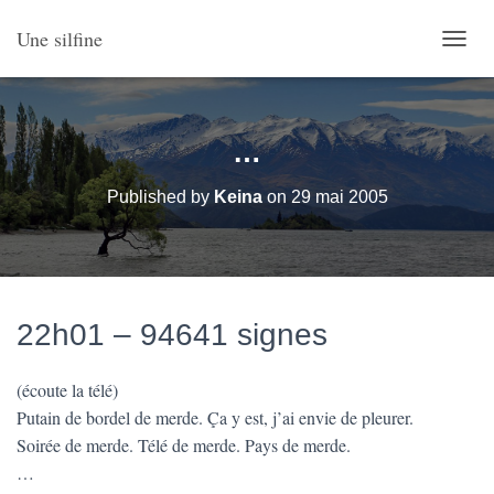
Une silfine
O
U
V
R
I
…
R
/
Published by
Keina
on
29 mai 2005
F
E
R
M
E
R
22h01 – 94641 signes
L
A
N
(écoute la télé)
A
V
Putain de bordel de merde. Ça y est, j’ai envie de pleurer.
I
Soirée de merde. Télé de merde. Pays de merde.
G
…
A