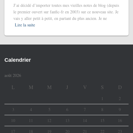
J’ai décidé d’importer toutes mes vieilles notes de blog (depuis
le premier ouvert sur fanfic-fr en 2003) sur ce nouveau site. Je
vais y aller petit à petit, en partant du plus ancien. Je ne
Lire la suite
Calendrier
août 2026
L
M
M
J
V
S
D
1
2
3
4
5
6
7
8
9
10
11
12
13
14
15
16
17
18
19
20
21
22
23