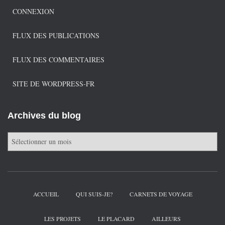
CONNEXION
FLUX DES PUBLICATIONS
FLUX DES COMMENTAIRES
SITE DE WORDPRESS-FR
Archives du blog
A
r
c
h
i
v
ACCUEIL
QUI SUIS-JE?
CARNETS DE VOYAGE
e
s
LES PROJETS
LE PLACARD
AILLEURS