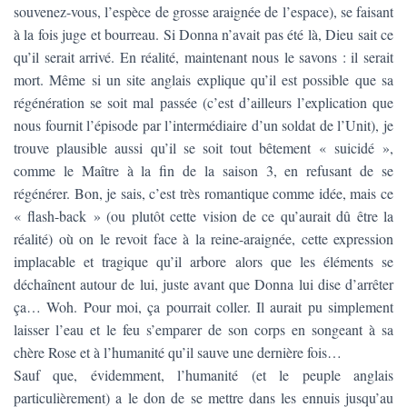
souvenez-vous, l’espèce de grosse araignée de l’espace), se faisant
à la fois juge et bourreau. Si Donna n’avait pas été là, Dieu sait ce
qu’il serait arrivé. En réalité, maintenant nous le savons : il serait
mort. Même si un site anglais explique qu’il est possible que sa
régénération se soit mal passée (c’est d’ailleurs l’explication que
nous fournit l’épisode par l’intermédiaire d’un soldat de l’Unit), je
trouve plausible aussi qu’il se soit tout bêtement « suicidé »,
comme le Maître à la fin de la saison 3, en refusant de se
régénérer. Bon, je sais, c’est très romantique comme idée, mais ce
« flash-back » (ou plutôt cette vision de ce qu’aurait dû être la
réalité) où on le revoit face à la reine-araignée, cette expression
implacable et tragique qu’il arbore alors que les éléments se
déchaînent autour de lui, juste avant que Donna lui dise d’arrêter
ça… Woh. Pour moi, ça pourrait coller. Il aurait pu simplement
laisser l’eau et le feu s’emparer de son corps en songeant à sa
chère Rose et à l’humanité qu’il sauve une dernière fois…
Sauf que, évidemment, l’humanité (et le peuple anglais
particulièrement) a le don de se mettre dans les ennuis jusqu’au