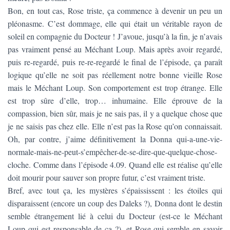
Bon, en tout cas, Rose triste, ça commence à devenir un peu un
pléonasme. C’est dommage, elle qui était un véritable rayon de
soleil en compagnie du Docteur ! J’avoue, jusqu’à la fin, je n’avais
pas vraiment pensé au Méchant Loup. Mais après avoir regardé,
puis re-regardé, puis re-re-regardé le final de l’épisode, ça paraît
logique qu’elle ne soit pas réellement notre bonne vieille Rose
mais le Méchant Loup. Son comportement est trop étrange. Elle
est trop sûre d’elle, trop… inhumaine. Elle éprouve de la
compassion, bien sûr, mais je ne sais pas, il y a quelque chose que
je ne saisis pas chez elle. Elle n’est pas la Rose qu’on connaissait.
Oh, par contre, j’aime définitivement la Donna qui-a-une-vie-
normale-mais-ne-peut-s’empêcher-de-se-dire-que-quelque-chose-
cloche. Comme dans l’épisode 4.09. Quand elle est réalise qu’elle
doit mourir pour sauver son propre futur, c’est vraiment triste.
Bref, avec tout ça, les mystères s’épaississent : les étoiles qui
disparaissent (encore un coup des Daleks ?), Donna dont le destin
semble étrangement lié à celui du Docteur (est-ce le Méchant
Loup qui est responsable de ça ?), et Rose qui semble en savoir