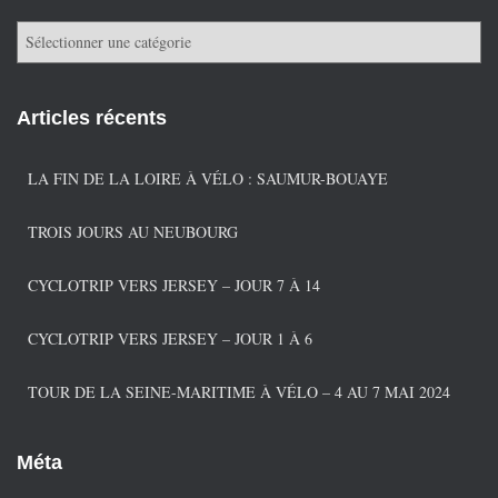
C
a
t
é
Articles récents
g
o
r
LA FIN DE LA LOIRE À VÉLO : SAUMUR-BOUAYE
i
e
TROIS JOURS AU NEUBOURG
s
CYCLOTRIP VERS JERSEY – JOUR 7 À 14
CYCLOTRIP VERS JERSEY – JOUR 1 À 6
TOUR DE LA SEINE-MARITIME À VÉLO – 4 AU 7 MAI 2024
Méta