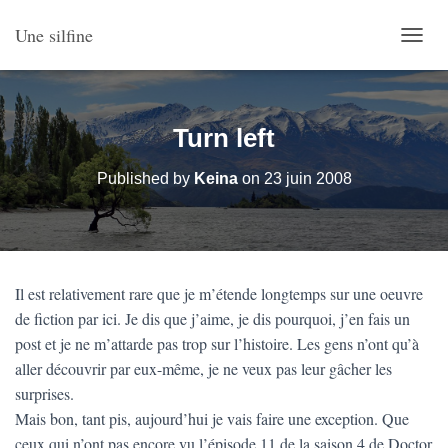
Une silfine
O
U
V
R
I
Turn left
R
/
Published by
Keina
on
23 juin 2008
F
E
R
M
E
R
Il est relativement rare que je m’étende longtemps sur une oeuvre
L
de fiction par ici. Je dis que j’aime, je dis pourquoi, j’en fais un
A
N
post et je ne m’attarde pas trop sur l’histoire. Les gens n’ont qu’à
A
aller découvrir par eux-même, je ne veux pas leur gâcher les
V
surprises.
I
G
Mais bon, tant pis, aujourd’hui je vais faire une exception. Que
A
ceux qui n’ont pas encore vu l’épisode 11 de la saison 4 de Doctor