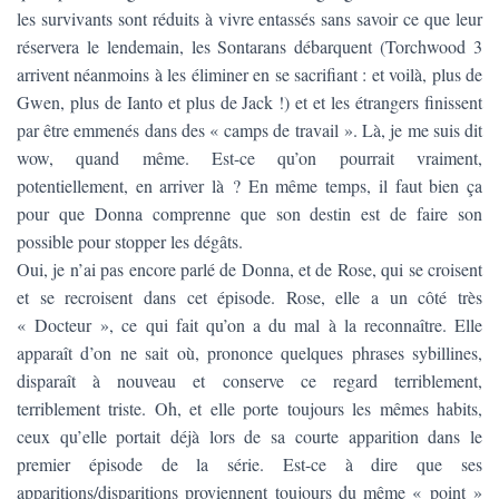
les survivants sont réduits à vivre entassés sans savoir ce que leur
réservera le lendemain, les Sontarans débarquent (Torchwood 3
arrivent néanmoins à les éliminer en se sacrifiant : et voilà, plus de
Gwen, plus de Ianto et plus de Jack !) et et les étrangers finissent
par être emmenés dans des « camps de travail ». Là, je me suis dit
wow, quand même. Est-ce qu’on pourrait vraiment,
potentiellement, en arriver là ? En même temps, il faut bien ça
pour que Donna comprenne que son destin est de faire son
possible pour stopper les dégâts.
Oui, je n’ai pas encore parlé de Donna, et de Rose, qui se croisent
et se recroisent dans cet épisode. Rose, elle a un côté très
« Docteur », ce qui fait qu’on a du mal à la reconnaître. Elle
apparaît d’on ne sait où, prononce quelques phrases sybillines,
disparaît à nouveau et conserve ce regard terriblement,
terriblement triste. Oh, et elle porte toujours les mêmes habits,
ceux qu’elle portait déjà lors de sa courte apparition dans le
premier épisode de la série. Est-ce à dire que ses
apparitions/disparitions proviennent toujours du même « point »