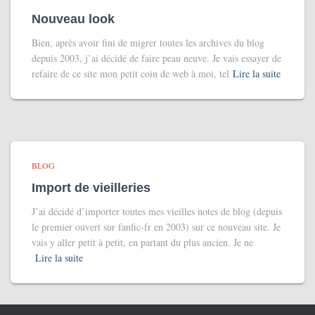
Nouveau look
Bien, après avoir fini de migrer toutes les archives du blog
depuis 2003, j’ai décidé de faire peau neuve. Je vais essayer de
refaire de ce site mon petit coin de web à moi, tel
Lire la suite
BLOG
Import de vieilleries
J’ai décidé d’importer toutes mes vieilles notes de blog (depuis
le premier ouvert sur fanfic-fr en 2003) sur ce nouveau site. Je
vais y aller petit à petit, en partant du plus ancien. Je ne
Lire la suite