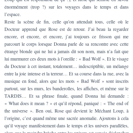
énormément (trop ?) sur les voyages dans le temps et dans
l’espace.
Reste la scène de fin, celle qu’on attendait tous, celle où le
Docteur apprend que Rose est de retour. J’ai beau la regarder
encore, et encore, et encore, j’ai toujours ce frisson qui me
parcourt le corps lorsque Donna parle de sa rencontre avec cette
étrange blonde qui ne lui a jamais dit son nom, mais n’a fait que
lui murmurer ces deux mots à l’oreille : « Bad Wolf ». Et le visage
du Docteur à cet instant, totalement… indescriptible, un mélange
entre la joie intense et la terreur… Et sa course dans la rue, avec la
musique en fond, alors que les mots « Bad Wolf » sont inscrits
partout, sur les murs, les banderolles, les affiches, et même sur le
TARDIS… Et sa phrase finale, quand Donna lui demande :
« What does it mean ? » et qu’il répond, paniqué : « The end of
the universe ». Ben oui, Rose qui devient le Méchant Loup, à
l’origine, c’est quand même une sacrée anomalie. Ajoutons à cela
qu’il voyage manifestement dans le temps et les univers parallèles,
alors que la moindre brèche entre les univers est censée déclencher