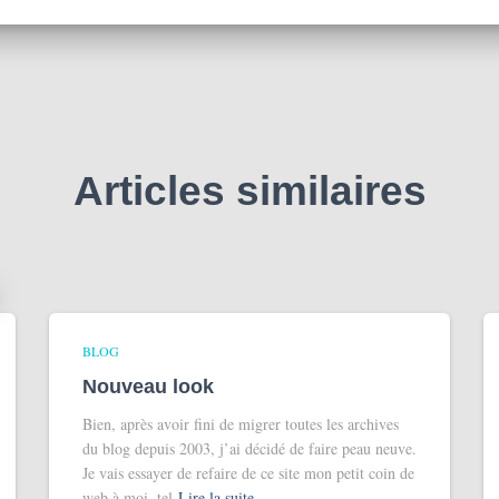
Articles similaires
BLOG
Nouveau look
Bien, après avoir fini de migrer toutes les archives
du blog depuis 2003, j’ai décidé de faire peau neuve.
Je vais essayer de refaire de ce site mon petit coin de
web à moi, tel
Lire la suite