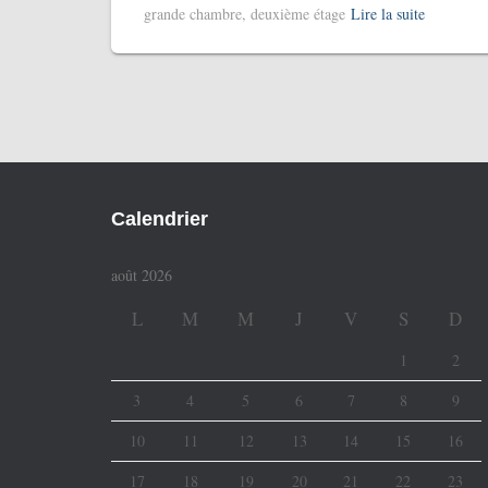
grande chambre, deuxième étage
Lire la suite
Calendrier
août 2026
L
M
M
J
V
S
D
1
2
3
4
5
6
7
8
9
10
11
12
13
14
15
16
17
18
19
20
21
22
23