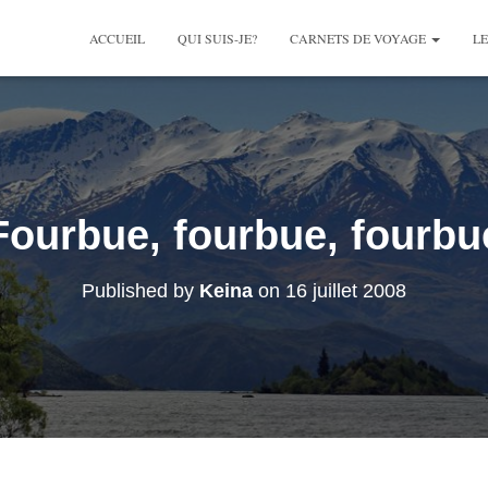
ACCUEIL
QUI SUIS-JE?
CARNETS DE VOYAGE
LE
Fourbue, fourbue, fourbu
Published by
Keina
on
16 juillet 2008