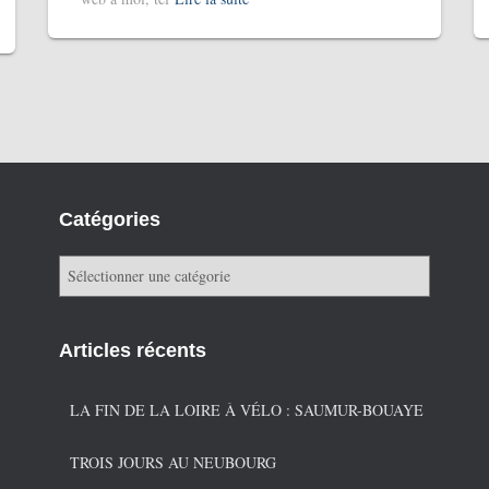
Catégories
C
a
t
é
Articles récents
g
o
r
LA FIN DE LA LOIRE À VÉLO : SAUMUR-BOUAYE
i
e
TROIS JOURS AU NEUBOURG
s