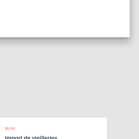
BLOG
Import de vieilleries