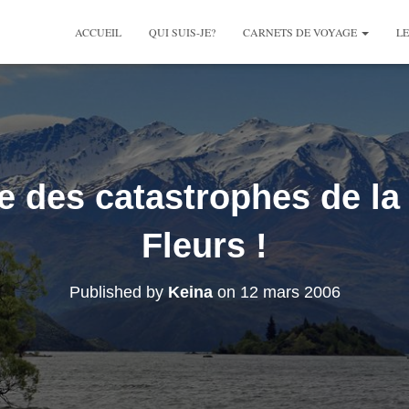
ACCUEIL
QUI SUIS-JE?
CARNETS DE VOYAGE
LE
e des catastrophes de la 
Fleurs !
Published by
Keina
on
12 mars 2006