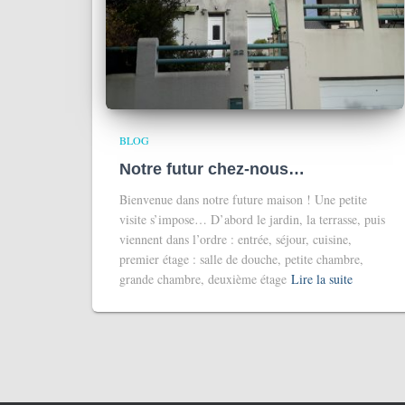
BLOG
Notre futur chez-nous…
Bienvenue dans notre future maison ! Une petite
visite s’impose… D’abord le jardin, la terrasse, puis
viennent dans l’ordre : entrée, séjour, cuisine,
premier étage : salle de douche, petite chambre,
grande chambre, deuxième étage
Lire la suite