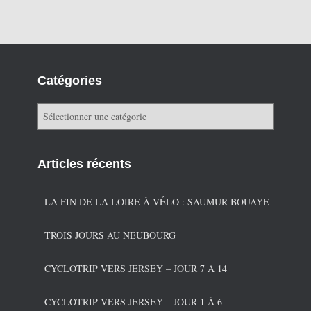
Catégories
C
a
t
é
Articles récents
g
o
r
LA FIN DE LA LOIRE À VÉLO : SAUMUR-BOUAYE
i
e
TROIS JOURS AU NEUBOURG
s
CYCLOTRIP VERS JERSEY – JOUR 7 À 14
CYCLOTRIP VERS JERSEY – JOUR 1 À 6