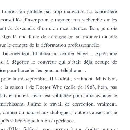
 Impression globale pas trop mauvaise. La conseillère
conseillée d’axer pour le moment ma recherche sur les
vant de descendre d’un cran mes attentes. Bon, je crois
ai signalé une faute de conjugaison au moment où elle
a sur le compte de la déformation professionnelle.
té. Inconvénient d’habiter au dernier étage… Après une
si à dégotter le couvreur qui s’était déjà occupé de
ise pour harceler les gens au téléphone…
) pour la mi-septembre. Il faudrait, vraiment. Mais bon,
 : la saison 1 de Doctor Who (celle de 1963, hein, pas
ais et toute la team est sollicitée pour faire avancer le
nrichissant. J’aime le travail de correction, vraiment.
e, donner du naturel aux dialogues, tout en conservant le
qu’être bénéfique à mon expérience.
mo d'(Une Silfine), pour arriver à un résultat qui me