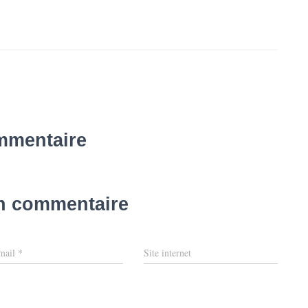
mmentaire
un commentaire
mail
*
Site internet