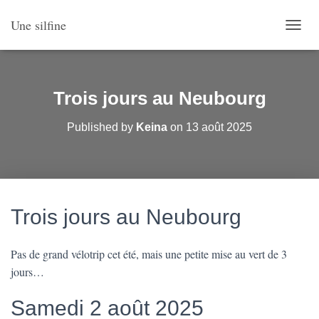
Une silfine
O
U
V
R
I
Trois jours au Neubourg
R
/
Published by
Keina
on
13 août 2025
F
E
R
M
E
R
Trois jours au Neubourg
L
A
N
Pas de grand vélotrip cet été, mais une petite mise au vert de 3
A
V
jours…
I
G
Samedi 2 août 2025
A