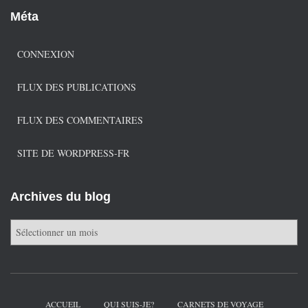
Méta
CONNEXION
FLUX DES PUBLICATIONS
FLUX DES COMMENTAIRES
SITE DE WORDPRESS-FR
Archives du blog
A
r
c
h
i
v
ACCUEIL
QUI SUIS-JE?
CARNETS DE VOYAGE